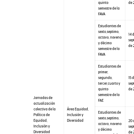
quinto
de 
semestre de la
FAVA
Estudiantes de
sexto,septimo,
14 
octavo, noveno
sep
y décimo
de 
semestre de la
FAVA
Estudiantes de
primer,
segundo,
15 
tercer,cuarto y
sep
quinto
de 
semestre de la
Jornadas de
FAE
actualización
colectiva de la
Área Equidad,
Estudiantes de
Política de
Inclusión y
sexto,septimo,
Equidad,
Diversidad
20 
octavo, noveno
Inclusión y
sep
y décimo
Diversidad
de 