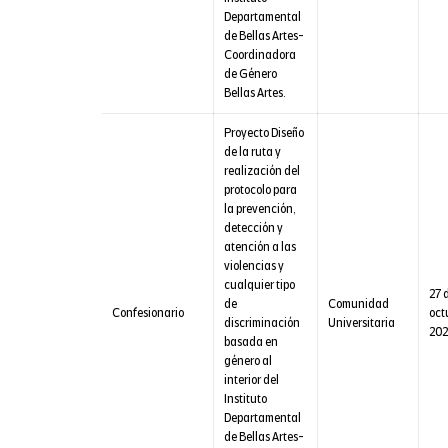
Departamental
de Bellas Artes-
Coordinadora
de Género
Bellas Artes.
Proyecto Diseño
de la ruta y
realización del
protocolo para
la prevención,
detección y
atención a las
violencias y
cualquier tipo
27 
de
Comunidad
Confesionario
oct
discriminación
Universitaria
202
basada en
género al
interior del
Instituto
Departamental
de Bellas Artes-