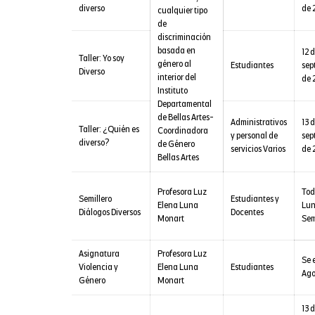
diverso
de 
cualquier tipo
de
discriminación
basada en
12 
Taller: Yo soy
género al
Estudiantes
sep
Diverso
interior del
de 
Instituto
Departamental
de Bellas Artes-
Administrativos
13 
Taller: ¿Quién es
Coordinadora
y personal de
sep
diverso?
de Género
servicios Varios
de 
Bellas Artes
Profesora Luz
Tod
Semillero
Estudiantes y
Elena Luna
Lun
Diálogos Diversos
Docentes
Monart
Sem
Asignatura
Profesora Luz
Se 
Violencia y
Elena Luna
Estudiantes
Ago
Género
Monart
13 