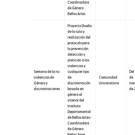
Coordinadora
de Género
Bellas Artes.
Proyecto Diseño
de la ruta y
realización del
protocolo para
la prevención,
detección y
atención a las
violencias y
Semana de la no
cualquier tipo
Del 
violencias de
de
Comunidad
de
Género y
discriminación
Universitaria
nov
discriminaciones
basada en
de 
género al
interior del
Instituto
Departamental
de Bellas Artes-
Coordinadora
de Género
Bellas Artes