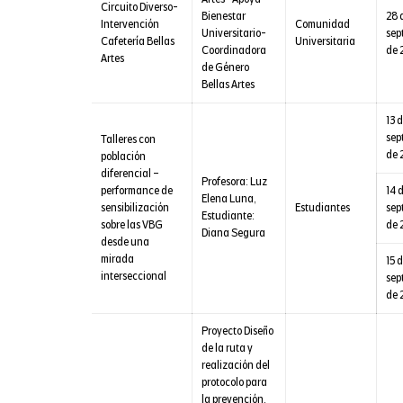
Circuito Diverso-
Bienestar
28 
Intervención
Comunidad
Universitario-
sep
Cafetería Bellas
Universitaria
Coordinadora
de 
Artes
de Género
Bellas Artes
13 
sep
Talleres con
de 
población
diferencial –
Profesora: Luz
performance de
14 
Elena Luna,
sensibilización
Estudiantes
sep
Estudiante:
sobre las VBG
de 
Diana Segura
desde una
mirada
15 
interseccional
sep
de 
Proyecto Diseño
de la ruta y
realización del
protocolo para
la prevención,