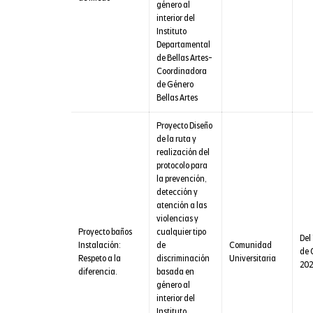
género al
interior del
Instituto
Departamental
de Bellas Artes-
Coordinadora
de Género
Bellas Artes
Proyecto Diseño
de la ruta y
realización del
protocolo para
la prevención,
detección y
atención a las
violencias y
Proyecto baños
cualquier tipo
Del 
Instalación:
de
Comunidad
de 
Respeto a la
discriminación
Universitaria
202
diferencia.
basada en
género al
interior del
Instituto