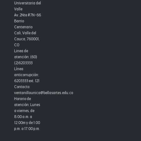
Universitaria del
Valle
Av. 2Nte #7N-66
Barrio
Centenario
Cali, Valle del
Cauca, 760001,
CO
Linea de
atención: (60)
(2)6203333
Línea
anticorrupción:
6203333 ext. 121
Contacto:
ventanillaunica@bellasartes.edu.co
Horario de
atención: Lunes
a viernes, de
8:00 a.m. a
12:00m y de 1:00
p.m. a 17:00 p.m.