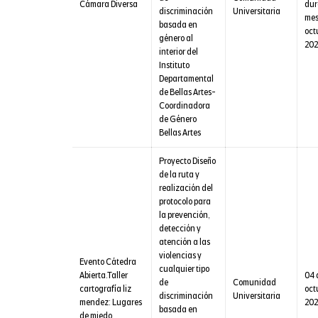
Cámara Diversa
dur
discriminación
Universitaria
mes
basada en
oct
género al
202
interior del
Instituto
Departamental
de Bellas Artes-
Coordinadora
de Género
Bellas Artes
Proyecto Diseño
de la ruta y
realización del
protocolo para
la prevención,
detección y
atención a las
violencias y
Evento Cátedra
cualquier tipo
Abierta.Taller
04 
de
Comunidad
cartografía liz
oct
discriminación
Universitaria
mendez: Lugares
202
basada en
de miedo