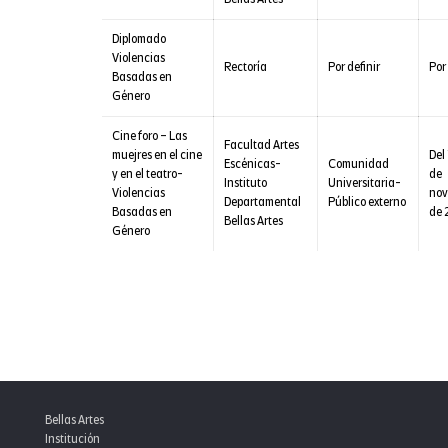
Diplomado
Violencias
Rectoría
Por definir
Por 
Basadas en
Género
Cine foro – Las
Facultad Artes
muejres en el cine
Del 
Escénicas-
Comunidad
y en el teatro-
de
Instituto
Universitaria-
Violencias
nov
Departamental
Público externo
Basadas en
de 
Bellas Artes
Género
Bellas Artes
Institución