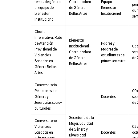
temas de género
Coordinadora
Equipo
per
al equipo de
de Género
Bienestar
dur
Bienestar
Bellas Artes
Institucional
sem
Institucional
Charla
Informativa: Ruta
Bienestar
de Atención
Padres y
Institucional-
03 
Provisional de
Madres de
Coordinadora
sep
Violencias
estudiantes de
de Género
de 
Basadas en
primer semestre
Bellas Artes
Género Bellas
Artes
Conversatorio
Relaciones de
09 
Género y
Docentes
sep
Jerarquías socio-
de 
culturales.
Secretaría de la
Conversatorio
Mujer, Equidad
Violencias
03 
de Género y
Basadas en
Docentes
oct
Diversidad