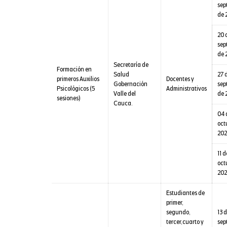
sep
de 
20 
sep
de 
Secretaría de
Formación en
Salud
27 
primeros Auxilios
Docentes y
Gobernación
sep
Psicológicos (5
Administrativos
Valle del
de 
sesiones)
Cauca.
04 
oct
202
11 d
oct
202
Estudiantes de
primer,
segundo,
13 
tercer,cuarto y
sep