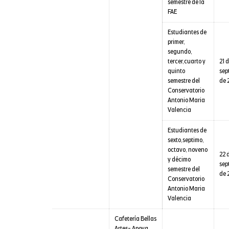
semestre de la
FAE
Estudiantes de
primer,
segundo,
tercer,cuarto y
21 
quinto
sep
semestre del
de 
Conservatorio
Antonio Maria
Valencia
Estudiantes de
sexto,septimo,
octavo, noveno
22 
y décimo
sep
semestre del
de 
Conservatorio
Antonio Maria
Valencia
Cafetería Bellas
Artes- Apoya