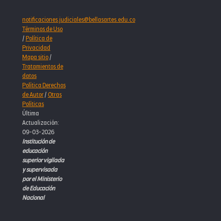
notificaciones.judiciales@bellasartes.edu.co
Términos de Uso
/
Política de
Privacidad
Mapa sitio
/
Tratamientos de
datos
Política Derechos
de Autor
/
Otras
Políticas
Última
Actualización:
09-03-2026
Institución de
educación
superior vigilada
y supervisada
por el Ministerio
de Educación
Nacional