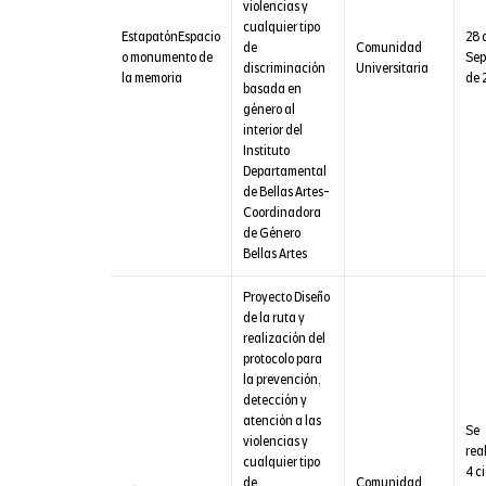
violencias y
cualquier tipo
EstapatónEspacio
28 
de
Comunidad
o monumento de
Sep
discriminación
Universitaria
la memoria
de 
basada en
género al
interior del
Instituto
Departamental
de Bellas Artes-
Coordinadora
de Género
Bellas Artes
Proyecto Diseño
de la ruta y
realización del
protocolo para
la prevención,
detección y
atención a las
Se
violencias y
rea
cualquier tipo
4 ci
de
Comunidad