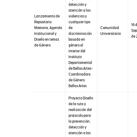
detección y
atención a las
Lanzamiento de
violencias y
Repositorio:
cualquier tipo
16 
Memoria, Agenda
de
Comunidad
Sep
Institucional y
discriminación
Universitaria
de 
Diseño en temas
basada en
de Género.
género al
interior del
Instituto
Departamental
de Bellas Artes-
Coordinadora
de Género
Bellas Artes
Proyecto Diseño
de la ruta y
realización del
protocolo para
la prevención,
detección y
atención a las