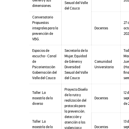
Género y sus
202
Sexual del Valle
dimensiones.
del Cauca
Conversatorio
Propuestas
27 
integrales para la
Docentes
oct
prevención de
202
VBG.
Espacios de
Secretaría de la
Tod
escucha- Canal
Mujer, Equidad
Mar
de
de Género y
Comunidad
Jue
Psicorientación
Diversidad
Universitaria
(Ha
Gobernación del
Sexual del Valle
fina
Valle del Cauca
del Cauca
sem
Proyecto Diseño
Taller: La
12 
de la ruta y
maestría de lo
Docentes
sep
realización del
diverso
de 
protocolo para
la prevención,
detección y
Taller: La
13 
atención a las
maestría de lo
Docentes
sep
violencias y