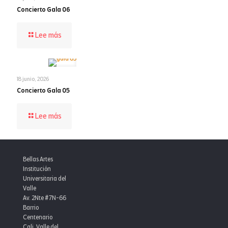
Concierto Gala 06
-
Lee más
Concierto
Gala
06
18 junio, 2026
Concierto Gala 05
-
Lee más
Concierto
Gala
05
Bellas Artes
Institución
Universitaria del
Valle
Av. 2Nte #7N-66
Barrio
Centenario
Cali, Valle del