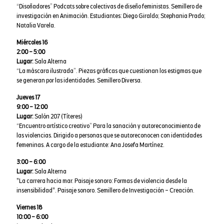
“Disoñadores” Podcats sobre colectivas de diseño feministas. Semillero de
investigación en Animación. Estudiantes: Diego Giraldo; Stephania Prado;
Natalia Varela.
Miércoles 16
2:00 – 5:00
Lugar:
Sala Alterna
“La máscara ilustrada”. Piezas gráficas que cuestionan los estigmas que
se generan por las identidades. Semillero Diversa.
Jueves 17
9:00 – 12:00
Lugar:
Salón 207 (Títeres)
“Encuentro artístico creativo” Para la sanación y autoreconocimiento de
las violencias. Dirigido a personas que se autoreconocen con identidades
femeninas. A cargo de la estudiante: Ana Josefa Martínez.
3:00 – 6:00
Lugar:
Sala Alterna
"La carrera hacia mar. Paisaje sonoro: Formas de violencia desde la
insensibilidad". Paisaje sonoro. Semillero de Investigación – Creación.
Viernes 18
10:00 – 6:00