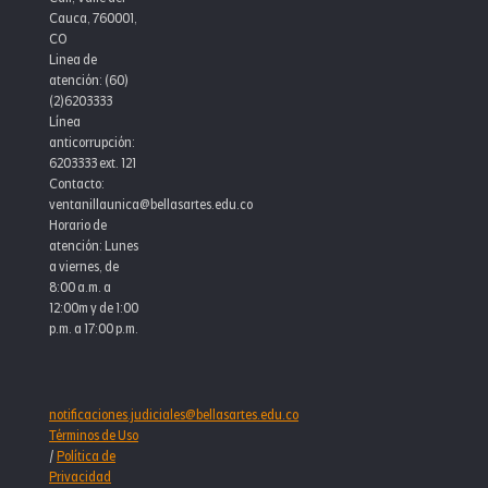
Cauca, 760001,
CO
Linea de
atención: (60)
(2)6203333
Línea
anticorrupción:
6203333 ext. 121
Contacto:
ventanillaunica@bellasartes.edu.co
Horario de
atención: Lunes
a viernes, de
8:00 a.m. a
12:00m y de 1:00
p.m. a 17:00 p.m.
notificaciones.judiciales@bellasartes.edu.co
Términos de Uso
/
Política de
Privacidad