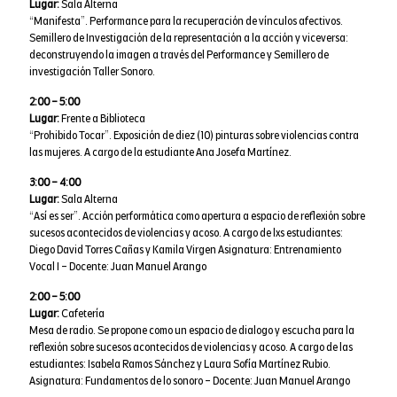
Lugar:
Sala Alterna
“Manifesta”. Performance para la recuperación de vínculos afectivos.
Semillero de Investigación de la representación a la acción y viceversa:
deconstruyendo la imagen a través del Performance y Semillero de
investigación Taller Sonoro.
2:00 – 5:00
Lugar:
Frente a Biblioteca
“Prohibido Tocar”. Exposición de diez (10) pinturas sobre violencias contra
las mujeres. A cargo de la estudiante Ana Josefa Martínez.
3:00 – 4:00
Lugar:
Sala Alterna
“Así es ser”. Acción performática como apertura a espacio de reflexión sobre
sucesos acontecidos de violencias y acoso. A cargo de lxs estudiantes:
Diego David Torres Cañas y Kamila Virgen Asignatura: Entrenamiento
Vocal I – Docente: Juan Manuel Arango
2:00 – 5:00
Lugar:
Cafetería
Mesa de radio. Se propone como un espacio de dialogo y escucha para la
reflexión sobre sucesos acontecidos de violencias y acoso. A cargo de las
estudiantes: Isabela Ramos Sánchez y Laura Sofía Martínez Rubio.
Asignatura: Fundamentos de lo sonoro – Docente: Juan Manuel Arango