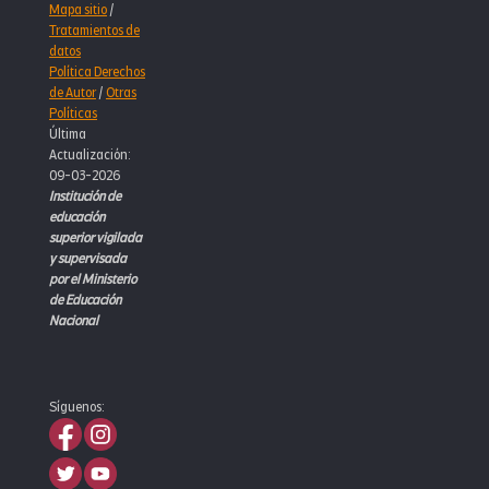
Mapa sitio
/
Tratamientos de
datos
Política Derechos
de Autor
/
Otras
Políticas
Última
Actualización:
09-03-2026
Institución de
educación
superior vigilada
y supervisada
por el Ministerio
de Educación
Nacional
Síguenos: