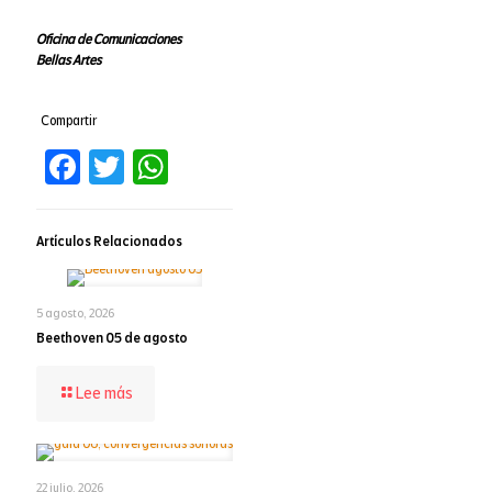
Oficina de Comunicaciones
Bellas Artes
Compartir
Facebook
Twitter
WhatsApp
Artículos Relacionados
5 agosto, 2026
Beethoven 05 de agosto
-
Lee más
Beethoven
05
de
agosto
22 julio, 2026