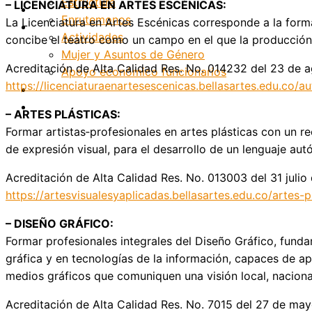
Estructura
– LICENCIATURA EN ARTES ESCÉNICAS:
Internacionalización
Enrutemonos
La Licenciatura en Artes Escénicas corresponde a la form
Patrimonio
Actividades
concibe el teatro como un campo en el que la producción 
Mujer y Asuntos de Género
Acreditación de Alta Calidad Res. No. 014232 del 23 de
Apoyo económico funcionarios
https://licenciaturaenartesescenicas.bellasartes.edu.co/
Internacionalización
Patrimonio
– ARTES PLÁSTICAS:
Formar artistas‑profesionales en artes plásticas con un r
de expresión visual, para el desarrollo de un lenguaje au
Acreditación de Alta Calidad Res. No. 013003 del 31 juli
https://artesvisualesyaplicadas.bellasartes.edu.co/artes-p
– DISEÑO GRÁFICO:
Formar profesionales integrales del Diseño Gráfico, fund
gráfica y en tecnologías de la información, capaces de ap
medios gráficos que comuniquen una visión local, nacional
Acreditación de Alta Calidad Res. No. 7015 del 27 de m