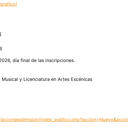
grafico/
E
6
26, día final de las inscripciones.
n Musical y Licenciatura en Artes Escénicas
nscripciondeadmision/index_publico.php?accion=Nuevo&acc