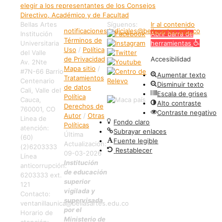
elegir a los representantes de los Consejos
Directivo, Académico y de Facultad
Bellas Artes
Síguenos:
Ir al contenido
notificaciones.judiciales@bellasartes.edu.co
Institución
Abrir barra de
Términos de
Universitaria
herramientas
Uso
/
Política
del Valle
de Privacidad
Accesibilidad
Av. 2Nte
Mapa sitio
/
#7N-66 Barrio
Aumentar texto
Tratamientos
Centenario
Disminuir texto
de datos
Cali, Valle del
Escala de grises
Política
Cauca,
Alto contraste
Derechos de
760001, CO
Contraste negativo
Autor
/
Otras
Linea de
Fondo claro
Políticas
atención:
Subrayar enlaces
Última
(60)
Fuente legible
Actualización:
(2)6203333
Restablecer
09-03-2026
Línea
Institución
anticorrupción:
de educación
6203333 ext.
superior
121
vigilada y
Contacto:
supervisada
ventanillaunica@bellasartes.edu.co
por el
Horario de
Ministerio de
atención: