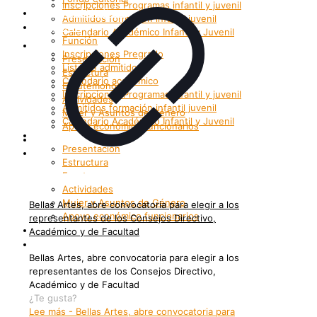
Inscripciones Programas infantil y juvenil
Grupos Artísticos
Admitidos formación infantil juvenil
Registro
Calendario Académico Infantil y Juvenil
Función
Bienestar
Inscripciones Pregrado
Presentación
Lista de admitidos
Estructura
Calendario académico
Enrutemonos
Inscripciones Programas infantil y juvenil
Actividades
Admitidos formación infantil juvenil
Mujer y Asuntos de Género
Calendario Académico Infantil y Juvenil
Apoyo económico funcionarios
Bienestar
Internacionalización
Presentación
Patrimonio
Estructura
Enrutemonos
Actividades
Mujer y Asuntos de Género
Bellas Artes, abre convocatoria para elegir a los
Apoyo económico funcionarios
representantes de los Consejos Directivo,
Internacionalización
Académico y de Facultad
Patrimonio
Bellas Artes, abre convocatoria para elegir a los
representantes de los Consejos Directivo,
Académico y de Facultad
¿Te gusta?
Lee más
- Bellas Artes, abre convocatoria para