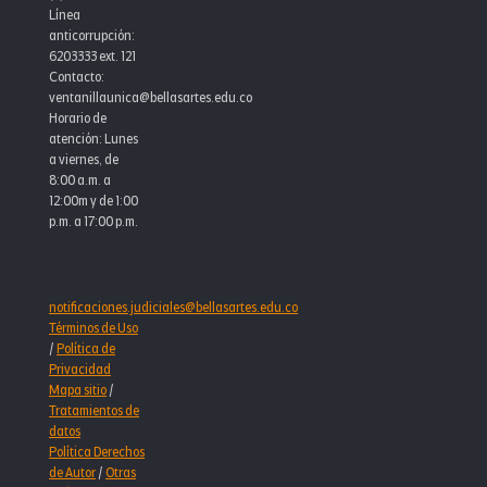
Línea
anticorrupción:
6203333 ext. 121
Contacto:
ventanillaunica@bellasartes.edu.co
Horario de
atención: Lunes
a viernes, de
8:00 a.m. a
12:00m y de 1:00
p.m. a 17:00 p.m.
notificaciones.judiciales@bellasartes.edu.co
Términos de Uso
/
Política de
Privacidad
Mapa sitio
/
Tratamientos de
datos
Política Derechos
de Autor
/
Otras