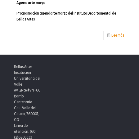
Agendarte mayo
Programación agendarte marzo del Instituto Departamental de
Bellas Artes
-
Lee más
Agendart
mayo
Bellas Artes
Institución
Universitaria del
Valle
Av. 2Nte #7N-66
Barrio
Centenario
Cali, Valle del
Cauca, 760001,
CO
Linea de
atención: (60)
(2)6203333