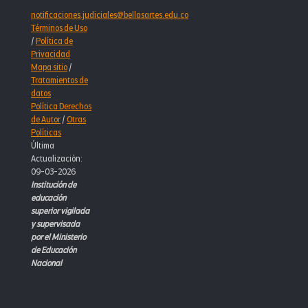
notificaciones.judiciales@bellasartes.edu.co
Términos de Uso
/
Política de
Privacidad
Mapa sitio
/
Tratamientos de
datos
Política Derechos
de Autor
/
Otras
Políticas
Última
Actualización:
09-03-2026
Institución de
educación
superior vigilada
y supervisada
por el Ministerio
de Educación
Nacional