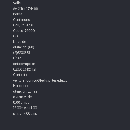
Valle
Av. 2Nte #7N-66
Barrio
Centenario
Cali, Valle del
Cauca, 760001,
CO
Linea de
atención: (60)
(2)6203333
Línea
anticorrupción:
6203333 ext. 121
Contacto:
ventanillaunica@bellasartes.edu.co
Horario de
atención: Lunes
a viernes, de
8:00 a.m. a
12:00m y de 1:00
p.m. a 17:00 p.m.