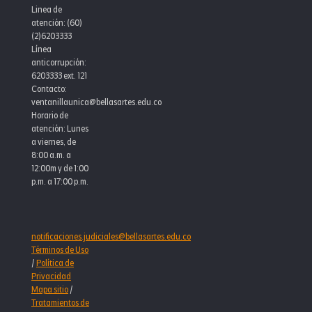
Linea de
atención: (60)
(2)6203333
Línea
anticorrupción:
6203333 ext. 121
Contacto:
ventanillaunica@bellasartes.edu.co
Horario de
atención: Lunes
a viernes, de
8:00 a.m. a
12:00m y de 1:00
p.m. a 17:00 p.m.
notificaciones.judiciales@bellasartes.edu.co
Términos de Uso
/
Política de
Privacidad
Mapa sitio
/
Tratamientos de