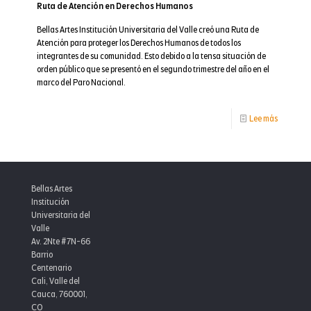
Ruta de Atención en Derechos Humanos
Bellas Artes Institución Universitaria del Valle creó una Ruta de
Atención para proteger los Derechos Humanos de todos los
integrantes de su comunidad. Esto debido a la tensa situación de
orden público que se presentó en el segundo trimestre del año en el
marco del Paro Nacional.
-
Lee más
Ruta
de
Atención
Bellas Artes
en
Institución
Universitaria del
Derechos
Valle
Av. 2Nte #7N-66
Humanos
Barrio
Centenario
Cali, Valle del
Cauca, 760001,
CO