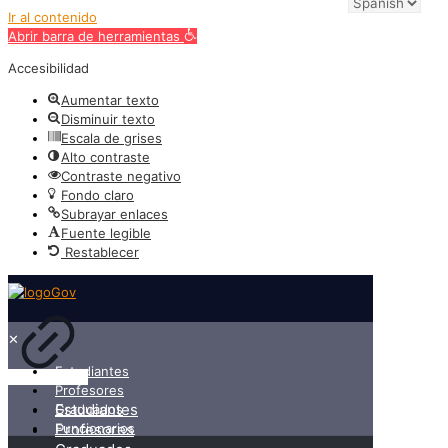
Ir al contenido
Abrir barra de herramientas
Accesibilidad
Aumentar texto
Disminuir texto
Escala de grises
Alto contraste
Contraste negativo
Fondo claro
Subrayar enlaces
Fuente legible
Restablecer
✕
Estudiantes
Profesores
Estudiantes
Graduados
Funcionarios
Profesores