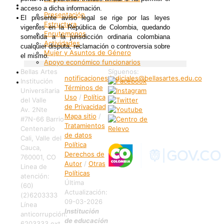
Bienestar
Internacionalización
acceso a dicha información.
Presentación
Patrimonio
El presente aviso legal se rige por las leyes
Estructura
vigentes en la República de Colombia, quedando
Enrutemonos
sometida a la jurisdicción ordinaria colombiana
Actividades
cualquier disputa, reclamación o controversia sobre
Mujer y Asuntos de Género
el mismo.
Apoyo económico funcionarios
Internacionalización
Bellas Artes
Síguenos:
notificaciones.judiciales@bellasartes.edu.co
Institución
Patrimonio
Términos de
Universitaria
Uso
/
Política
del Valle
de Privacidad
Av. 2Nte
Mapa sitio
/
#7N-66 Barrio
Tratamientos
Centenario
de datos
Cali, Valle del
Política
Cauca,
Derechos de
760001, CO
Autor
/
Otras
Linea de
Políticas
atención:
Última
(60)
Actualización:
(2)6203333
09-03-2026
Línea
Institución
anticorrupción:
de educación
6203333 ext.