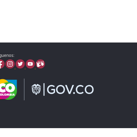
guenos: