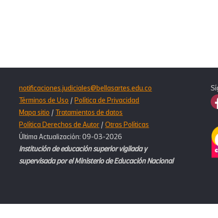
notificaciones.judiciales@bellasartes.edu.co
Sí
Términos de Uso
/
Política de Privacidad
Mapa sitio
/
Tratamientos de datos
Política Derechos de Autor
/
Otras Políticas
Última Actualización: 09-03-2026
Institución de educación superior vigilada y
supervisada por el Ministerio de Educación Nacional