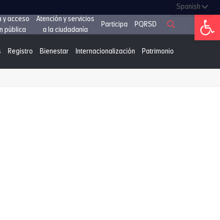
Abrir 
a y acceso
Atención y servicios
Participa
PQRSD
n pública
a la ciudadanía
s
Registro
Bienestar
Internacionalización
Patrimonio