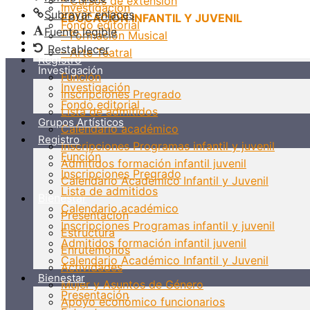
– Cursos de extensión
Investigación
Subrayar enlaces
EDUCACIÓN INFANTIL Y JUVENIL
Fondo editorial
Fuente legible
– Formación Musical
Grupos Artísticos
Restablecer
– Arte Teatral
Registro
Investigación
Función
Investigación
Inscripciones Pregrado
Fondo editorial
Lista de admitidos
Grupos Artísticos
Calendario académico
Registro
Inscripciones Programas infantil y juvenil
Función
Admitidos formación infantil juvenil
Inscripciones Pregrado
Calendario Académico Infantil y Juvenil
Lista de admitidos
Bienestar
Calendario académico
Presentación
Inscripciones Programas infantil y juvenil
Estructura
Admitidos formación infantil juvenil
Enrutemonos
Calendario Académico Infantil y Juvenil
Actividades
Bienestar
Mujer y Asuntos de Género
Presentación
Apoyo económico funcionarios