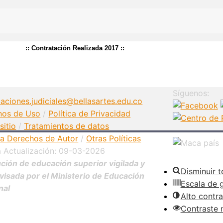
:: Contratación Realizada 2017 ::
Síguenos:
caciones.judiciales@bellasartes.edu.co
nos de Uso
/
Política de Privacidad
sitio
/
Tratamientos de datos
ica Derechos de Autor
/
Otras Políticas
a Actualización: 09-03-2026
ución de educación superior vigilada y
Disminuir t
visada por el Ministerio de Educación
Escala de g
nal
Alto contra
Contraste 