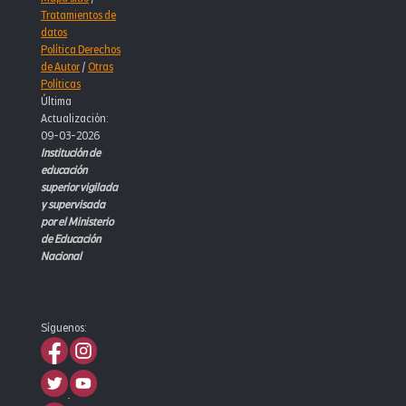
Tratamientos de
datos
Política Derechos
de Autor
/
Otras
Políticas
Última
Actualización:
09-03-2026
Institución de
educación
superior vigilada
y supervisada
por el Ministerio
de Educación
Nacional
Síguenos: