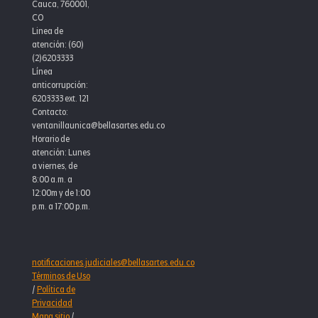
Cauca, 760001,
CO
Linea de
atención: (60)
(2)6203333
Línea
anticorrupción:
6203333 ext. 121
Contacto:
ventanillaunica@bellasartes.edu.co
Horario de
atención: Lunes
a viernes, de
8:00 a.m. a
12:00m y de 1:00
p.m. a 17:00 p.m.
notificaciones.judiciales@bellasartes.edu.co
Términos de Uso
/
Política de
Privacidad
Mapa sitio
/