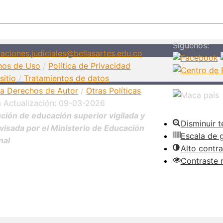
Síguenos:
caciones.judiciales@bellasartes.edu.co
nos de Uso
/
Política de Privacidad
sitio
/
Tratamientos de datos
ica Derechos de Autor
/
Otras Políticas
a Actualización: 09-03-2026
ución de educación superior vigilada y
Disminuir t
visada por el Ministerio de Educación
Escala de g
nal
Alto contra
Contraste 