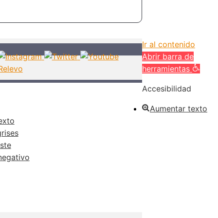
Ir al contenido
Abrir barra de
herramientas
Accesibilidad
Aumentar texto
exto
rises
ste
negativo