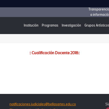
Transparenci
a informació
Institución
Programas
Investigación
Grupos Artístico
:: Cualificación Docente 2018::
notificaciones.judiciales@bellasartes.edu.co
Sí