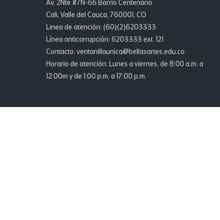
Av. 2Nte #7N-66 Barrio Centenario
Cali, Valle del Cauca, 760001, CO
Linea de atención: (60)(2)6203333
Línea anticorrupción: 6203333 ext. 121
Contacto: ventanillaunica@bellasartes.edu.co
Horario de atención: Lunes a viernes, de 8:00 a.m. a
12:00m y de 1:00 p.m. a 17:00 p.m.