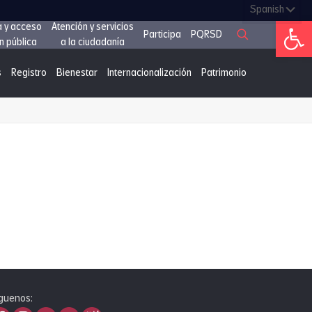
Abrir 
a y acceso
Atención y servicios
Participa
PQRSD
n pública
a la ciudadanía
s
Registro
Bienestar
Internacionalización
Patrimonio
guenos: