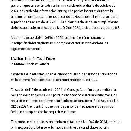
permite informar al Honorable Consejo Directivo y la comunidad en
general, que en sesión extraordinaria celebrada el día 15 de octubre de
2024, se verificó la información entregada por los inscritos durante la
ampliación de las inscripciones al cargo de Rector de la Institución, para
el período 1 de enero de 2025 al 31 de diciembre de 2028, en cumplimiento
de lo establecido en el Acuerdo No. 012 de 2024, artículo octavo, punto 8.7.
Mediante Acuerdo No. 043 de 2024, se amplió el término para la
inscripción de los aspirantes al cargo de Rector, inscribiéndose las
siguientes personas:
1. William Hernán Tovar Erazo
2. Mateo Sánchez García
Conforme a lo establecido en el citado acuerdo las personas habilitadas
en la primera fecha de inscripción mantendrían su estatus.
En sesión del 15 de octubre de 2024, el Consejo Académico procedió a la
revisión de las hojas de vida para la verificación del cumplimiento de los
requisitos mínimos conforme al artículo octavo numeral 2 del Acuerdo No.
012 de 2024, encontrándose que las personas inscritas en la segunda
fecha no cumplen con los requisitos mínimos.
Teniendo en cuenta lo establecido en el Acuerdo No. 042 de 2024, artículo
primero, parágrafo tercero, la lista definitiva de candidatos para la