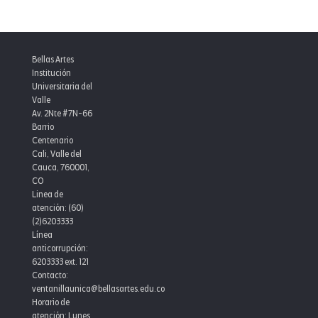
Bellas Artes
Institución
Universitaria del
Valle
Av. 2Nte #7N-66
Barrio
Centenario
Cali, Valle del
Cauca, 760001,
CO
Linea de
atención: (60)
(2)6203333
Línea
anticorrupción:
6203333 ext. 121
Contacto:
ventanillaunica@bellasartes.edu.co
Horario de
atención: Lunes