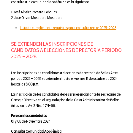
consulta a la comunidad académica es la siguiente:
1. José Albeiro Romero Ceballos
2. José Olivar Mosquera Mosquera
Listado cumplimiento requisitos para consulta rector 2025-2028
SE EXTIENDEN LAS INSCRIPCIONES DE
CANDIDATOS A ELECCIONES DE RECTORÍA PERIODO
2025 – 2028
Las inscripciones de candidatos a elecciones de rectoría de Bellas Artes
periodo 2025 – 2028 se extienden hasta el viernes
11
de octubre de 2024
hasta las
5:00 p.m.
La inscripción de los candidatos debe ser presencial ante la secretaria del
Consejo Directivo en el segundo piso de la Casa Administrativa de Bellas
Artes, en la Av. 2 Nte. #7N-66.
Foro con los candidatos
01
y
05
de Noviembre 2024
Consulta Comunidad Académica