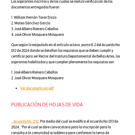
Los aspirantes inscritos y de los cuales se realizó verificación de los
documentos entregados fueron:
1. William Hernán Tovar Erazo
2. Mateo Sánchez García
3. José Albeiro Romero Ceballos
4. José Olivar Mosquera Mosquera
Que según lo estipulado en el artículo octavo, punto 8.2 del Acuerdo No.
012 de 2024 donde se detallan los requisitos que se deben cumplir y
certificar para ser Rector del Instituto Departamental de Bellas Artes, los
aspirantes habilitados y que cumplen plenamente los requisitos son:
1. José Albeiro Romero Ceballos
2. José Olivar Mosquera Mosquera
Ver documento en pdf
PUBLICACIÓN DE HOJAS DE VIDA
:: Acuerdo No. 032:
Por medio del cual se modifica el acuerdo No.013 de
2024, “Por el cual se abre convocatoria para la inscripción para la
consulta a la comunidad académica para conformar la terna de