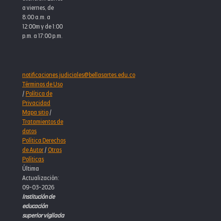
a viernes, de
8:00 a.m. a
12:00m y de 1:00
p.m. a 17:00 p.m.
notificaciones.judiciales@bellasartes.edu.co
Términos de Uso
/
Política de
Privacidad
Mapa sitio
/
Tratamientos de
datos
Política Derechos
de Autor
/
Otras
Políticas
Última
Actualización:
09-03-2026
Institución de
educación
superior vigilada