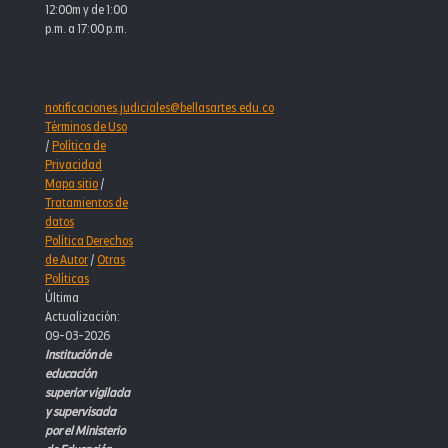
12:00m y de 1:00
p.m. a 17:00 p.m.
notificaciones.judiciales@bellasartes.edu.co
Términos de Uso
/
Política de
Privacidad
Mapa sitio
/
Tratamientos de
datos
Política Derechos
de Autor
/
Otras
Políticas
Última
Actualización:
09-03-2026
Institución de
educación
superior vigilada
y supervisada
por el Ministerio