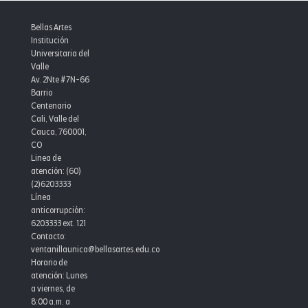
06
Bellas Artes
Institución
Universitaria del
Valle
Av. 2Nte #7N-66
Barrio
Centenario
Cali, Valle del
Cauca, 760001,
CO
Linea de
atención: (60)
(2)6203333
Línea
anticorrupción:
6203333 ext. 121
Contacto:
ventanillaunica@bellasartes.edu.co
Horario de
atención: Lunes
a viernes, de
8:00 a.m. a