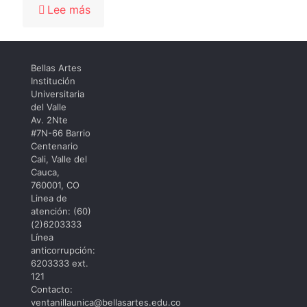
-
Lee más
Concierto
Gala
06
Bellas Artes
Institución
Universitaria
del Valle
Av. 2Nte
#7N-66 Barrio
Centenario
Cali, Valle del
Cauca,
760001, CO
Linea de
atención: (60)
(2)6203333
Línea
anticorrupción:
6203333 ext.
121
Contacto:
ventanillaunica@bellasartes.edu.co