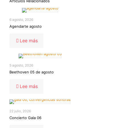
Artículos Relacionados
6 agosto, 2026
Agendarte agosto
-
Lee más
Agendarte
agosto
5 agosto, 2026
Beethoven 05 de agosto
-
Lee más
Beethoven
05
de
agosto
22 julio, 2026
Concierto Gala 06