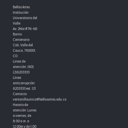
Bellas Artes
Institución
Universitaria del
Valle
Av. 2Nte #7N-66
Barrio
Centenario
Cali, Valle del
Cauca, 760001,
CO
Linea de
atención: (60)
(2)6203333
Línea
anticorrupción:
6203333 ext. 121
Contacto:
ventanillaunica@bellasartes.edu.co
Horario de
atención: Lunes
a viernes, de
8:00 a.m. a
12:00m y de 1:00