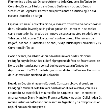
Filarmónica de Bogotá, Director Asistente de la Orquesta Sinfónica de
Colombia, Director Titular de la Banda Sinfónica Nacional, Banda
Sinfónica de Bogotá y Director del Departamento de Musicología de la
Escuela Superior de Tunja.
Especialista en música colombiana, el maestro Carrizosa ha dedicado más
de 30 años a la investigación y divulgación de los ritmos nacionales,
como resultado ha producido nueve discos compactos, seis de la serie
“Memorias Musicales Colombianas” con la orquesta Filarmónica de
Bogotá, dos con la Sinfónica Nacional, “Viaje Musical por Colombia” I y II y
Carranga Sinfónica.
Como docente, ha estado vinculado a las universidades, Nacional,
Pedagógica y de los Andes. Lideró el programa de formación orquestal en
Norte de Santander, para consolidar los proyectos sinfónicos del
departamento. En 2014 fue distinguido con el título de Profesor Honorario
de la Universidad Nacional de Colombia.
Nacido en Bogotá, el maestro Eduardo Carrizosa obtuvo el grado en
Pedagogía Musical de la Universidad Nacional de Colombia, con Tesis
Laureada. Se especializó en Dirección de Orquesta con los maestros
Andrezj Knapp, Dimitr Manolov, Francisco Rettig y Agustín Cullel además
realizó estudios de Perfeccionamiento en Argentina y de Composición en
República Dominicana y Brasil.