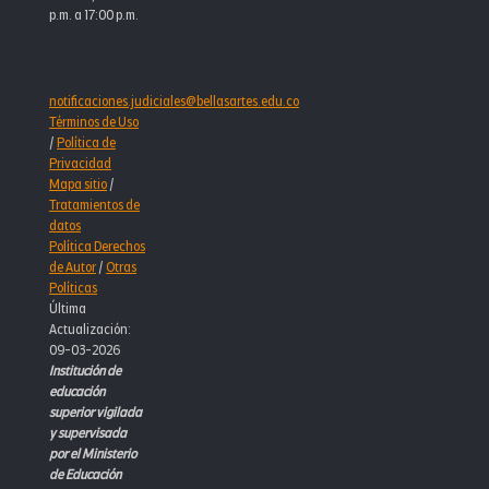
p.m. a 17:00 p.m.
notificaciones.judiciales@bellasartes.edu.co
Términos de Uso
/
Política de
Privacidad
Mapa sitio
/
Tratamientos de
datos
Política Derechos
de Autor
/
Otras
Políticas
Última
Actualización:
09-03-2026
Institución de
educación
superior vigilada
y supervisada
por el Ministerio
de Educación