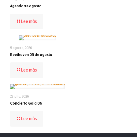
Agendarte agosto
-
Lee más
Agendarte
agosto
5 agosto, 2026
Beethoven 05 de agosto
-
Lee más
Beethoven
05
de
agosto
22 julio, 2026
Concierto Gala 06
-
Lee más
Concierto
Gala
06