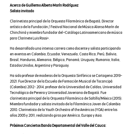
Acerca de Guillermo Alberto Marín Rodríguez
Solista invitado
Clarinetista principal de la Orquesta Filarmónica de Bogotá, Director
artístico de la Fundación / Festival Nacional de Música Alonso Marín de
Chinchiná y miembro fundador del «Catálogo Latinoamericano de música
para Clarinete Luis Rossi».
Ha desarrollado una intensa carrera como docente y solista participando
en eventos en Colombia, Ecuador, Venezuela, Costa Rica, Perú, Bolivia,
Brasil, Honduras, Alemania, Bélgica, Panamá, Uruguay, Rumania, Italia,
Estados Unidos, Argentina y Paraguay.
Ha sido profesor de maderas de la Orquesta Sinfónica se Cartagena 2019-
2021. Fue Director de la Escuela de Formación Musical de Tocancipá
(Colombia) 2012- 2014, profesor de la Universidad de Caldas, Universidad
Tecnológica de Pereira y Universidad Javeriana de Bogotá. Fue
clarinetista principal de la Orquesta Filarmónica de Saltillo/México (2015).
Miembro fundador y solista invitado de la Filarmónica Joven de Colombia
2010. Clarinetista de la Youth Orchestra of the Américas (YOA) entre los
años 2005 y 2011, realizando giras por América, Europa y Asia.
Próximos Conciertos Banda Departamental del Valle del Cauca: