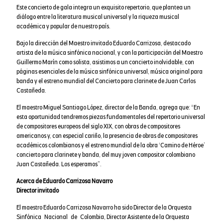
Este concierto de gala integra un exquisito repertorio, que plantea un
diálogo entre la literatura musical universal y la riqueza musical
académica y popular de nuestro país.
Bajo la dirección del Maestro invitado Eduardo Carrizosa, destacado
artista de la música sinfónica nacional, y con la participación del Maestro
Guillermo Marín como solista, asistimos a un concierto inolvidable, con
páginas esenciales de la música sinfónica universal, música original para
banda y el estreno mundial del Concierto para clarinete de Juan Carlos
Castañeda.
El maestro Miguel Santiago López, director de la Banda, agrega que: “En
esta oportunidad tendremos piezas fundamentales del repertorio universal
de compositores europeos del siglo XIX, con obras de compositores
americanos y, con especial cariño, la presencia de obras de compositores
académicos colombianos y el estreno mundial de la obra ‘Camino de Héroe’
concierto para clarinete y banda, del muy joven compositor colombiano
Juan Castañeda. Los esperamos”.
Acerca de Eduardo Carrizosa Navarro
Director invitado
El maestro Eduardo Carrizosa Navarro ha sido Director de la Orquesta
Sinfónica Nacional de Colombia, Director Asistente de la Orquesta