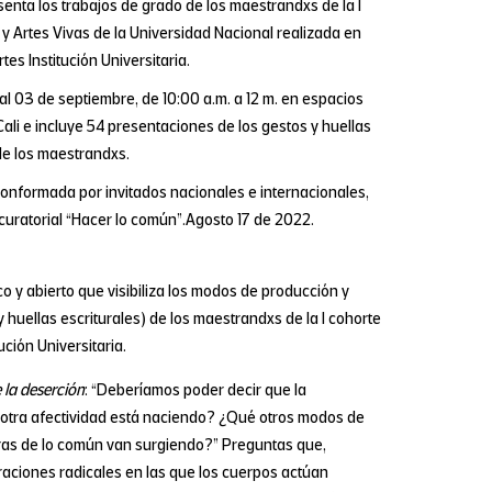
senta los trabajos de grado de los maestrandxs de la I
o y Artes Vivas de la Universidad Nacional realizada en
es Institución Universitaria.
al 03 de septiembre, de 10:00 a.m. a 12 m. en espacios
Cali e incluye 54 presentaciones de los gestos y huellas
de los maestrandxs.
nformada por invitados nacionales e internacionales,
curatorial “Hacer lo común”.Agosto 17 de 2022.
o y abierto que visibiliza los modos de producción y
y huellas escriturales) de los maestrandxs de la I cohorte
ución Universitaria.
e la deserción
: “Deberíamos poder decir que la
é otra afectividad está naciendo? ¿Qué otros modos de
ras de lo común van surgiendo?” Preguntas que,
raciones radicales en las que los cuerpos actúan