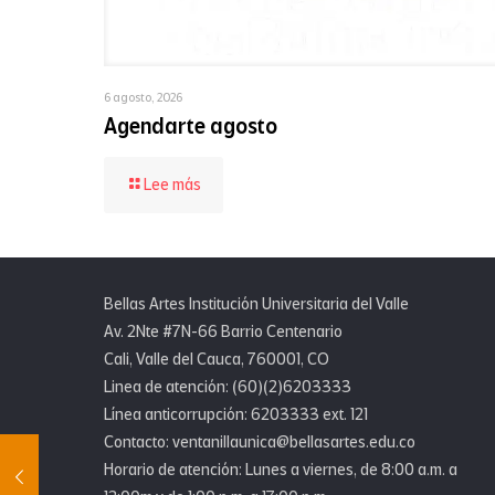
6 agosto, 2026
Agendarte agosto
-
Lee más
Agendarte
agosto
Bellas Artes Institución Universitaria del Valle
Av. 2Nte #7N-66 Barrio Centenario
Cali, Valle del Cauca, 760001, CO
Linea de atención: (60)(2)6203333
Línea anticorrupción: 6203333 ext. 121
Contacto: ventanillaunica@bellasartes.edu.co
Horario de atención: Lunes a viernes, de 8:00 a.m. a