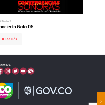
julio, 2026
oncierto Gala 06
-
Lee más
Concierto
Gala
06
guenos: