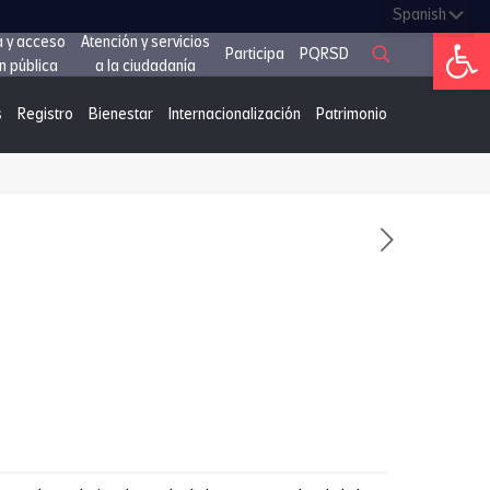
Abrir 
a y acceso
Atención y servicios
Participa
PQRSD
n pública
a la ciudadanía
s
Registro
Bienestar
Internacionalización
Patrimonio