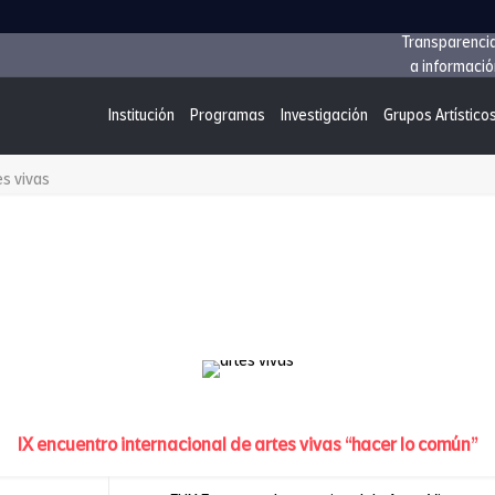
Transparenci
a informació
Institución
Programas
Investigación
Grupos Artístico
es vivas
IX encuentro internacional de artes vivas “hacer lo común”