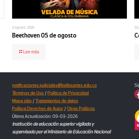
5 agosto, 2026
22 
Beethoven 05 de agosto
C
-
Lee más
Beethoven
05
de
agosto
notificaciones.judiciales@bellasartes.edu.co
Sí
Términos de Uso
/
Política de Privacidad
Mapa sitio
/
Tratamientos de datos
Política Derechos de Autor
/
Otras Políticas
Última Actualización: 09-03-2026
Institución de educación superior vigilada y
supervisada por el Ministerio de Educación Nacional