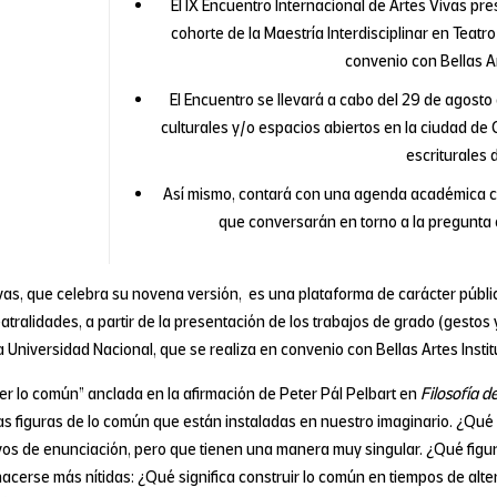
El IX Encuentro Internacional de Artes Vivas pre
cohorte de la Maestría Interdisciplinar en Teatr
convenio con Bellas Art
El Encuentro se llevará a cabo del 29 de agosto 
culturales y/o espacios abiertos en la ciudad de 
escriturales 
Así mismo, contará con una agenda académica co
que conversarán en torno a la pregunta 
ivas, que celebra su novena versión, es una plataforma de carácter públic
tralidades, a partir de la presentación de los trabajos de grado (gestos 
la Universidad Nacional, que se realiza en convenio con Bellas Artes Instit
acer lo común” anclada en la afirmación de Peter Pál Pelbart en
Filosofía d
las figuras de lo común que están instaladas en nuestro imaginario. ¿Qu
vos de enunciación, pero que tienen una manera muy singular. ¿Qué figu
acerse más nítidas: ¿Qué significa construir lo común en tiempos de alte