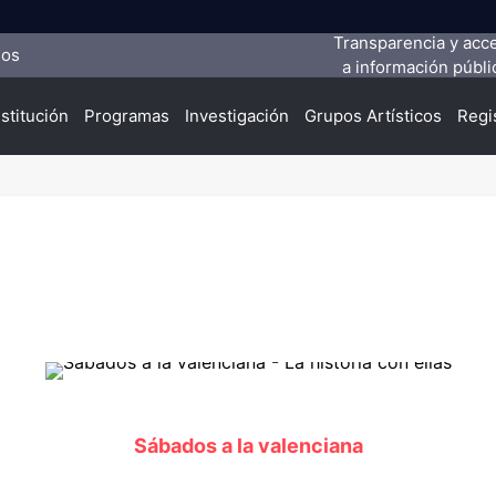
Transparencia y acc
ios
a información públi
nstitución
Programas
Investigación
Grupos Artísticos
Regi
Sábados a la valenciana