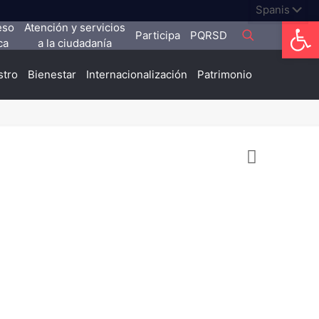
Abrir
eso
Atención y servicios
Participa
PQRSD
ca
a la ciudadanía
stro
Bienestar
Internacionalización
Patrimonio