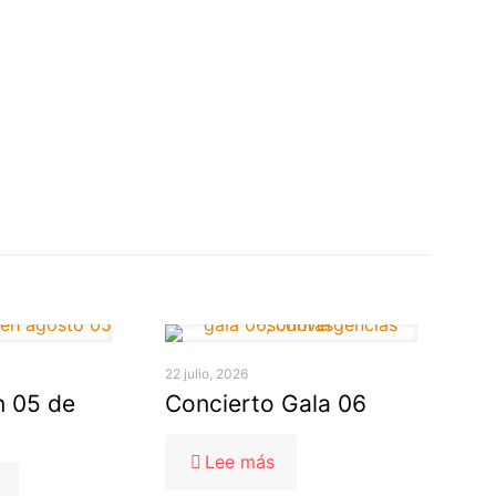
22 julio, 2026
 05 de
Concierto Gala 06
-
Lee más
Concierto
-