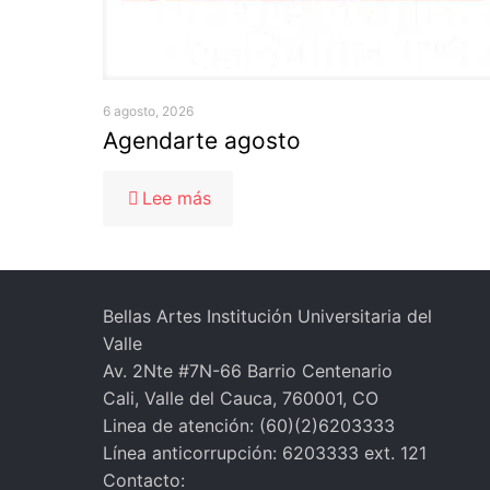
6 agosto, 2026
Agendarte agosto
-
Lee más
Agendarte
agosto
Bellas Artes Institución Universitaria del
Valle
Av. 2Nte #7N-66 Barrio Centenario
Cali, Valle del Cauca, 760001, CO
Linea de atención: (60)(2)6203333
Línea anticorrupción: 6203333 ext. 121
Contacto: