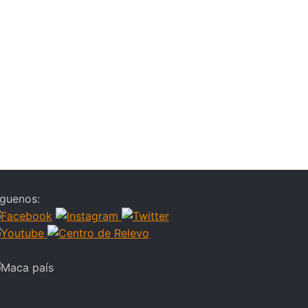
06
íguenos: