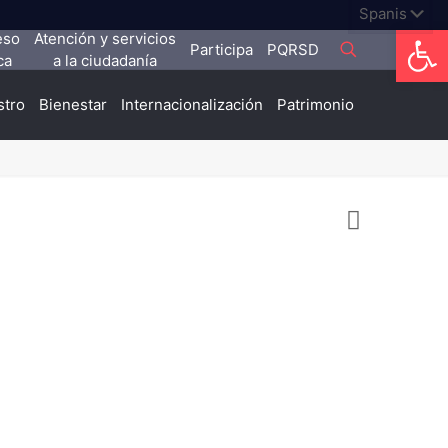
Abrir
eso
Atención y servicios
Participa
PQRSD
ca
a la ciudadanía
stro
Bienestar
Internacionalización
Patrimonio