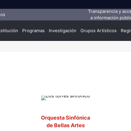
Transparencia y acc
ios
a información públi
nstitución
Programas
Investigación
Grupos Artísticos
Regi
Orquesta Sinfónica
de Bellas Artes