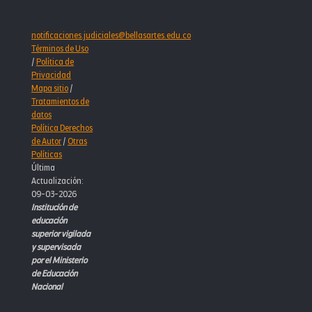
notificaciones.judiciales@bellasartes.edu.co
Términos de Uso
/
Política de
Privacidad
Mapa sitio
/
Tratamientos de
datos
Política Derechos
de Autor
/
Otras
Políticas
Última
Actualización:
09-03-2026
Institución de
educación
superior vigilada
y supervisada
por el Ministerio
de Educación
Nacional