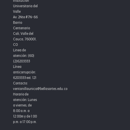
Institución
Universitaria del
Valle
Av. 2Nte #7N-66
Barrio
Centenario
Cali, Valle del
Cauca, 760001,
CO
Linea de
atención: (60)
(2)6203333
Línea
anticorrupción:
6203333 ext. 121
Contacto:
ventanillaunica@bellasartes.edu.co
Horario de
atención: Lunes
a viernes, de
8:00 a.m. a
12:00m y de 1:00
p.m. a 17:00 p.m.