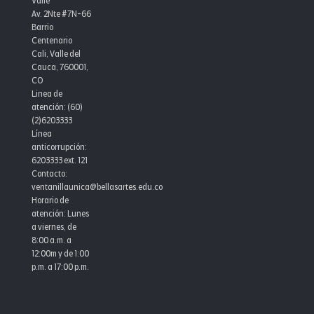
Valle
Av. 2Nte #7N-66
Barrio
Centenario
Cali, Valle del
Cauca, 760001,
CO
Linea de
atención: (60)
(2)6203333
Línea
anticorrupción:
6203333 ext. 121
Contacto:
ventanillaunica@bellasartes.edu.co
Horario de
atención: Lunes
a viernes, de
8:00 a.m. a
12:00m y de 1:00
p.m. a 17:00 p.m.