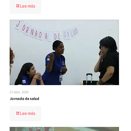
-
Lee más
Rendición
de
cuentas
2025
27 abril, 2026
Jornada de salud
-
Lee más
Jornada
de
salud