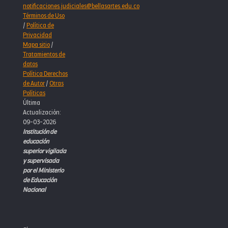
notificaciones.judiciales@bellasartes.edu.co
Términos de Uso
/
Política de
Privacidad
Mapa sitio
/
Tratamientos de
datos
Política Derechos
de Autor
/
Otras
Políticas
Última
Actualización:
09-03-2026
Institución de
educación
superior vigilada
y supervisada
por el Ministerio
de Educación
Nacional