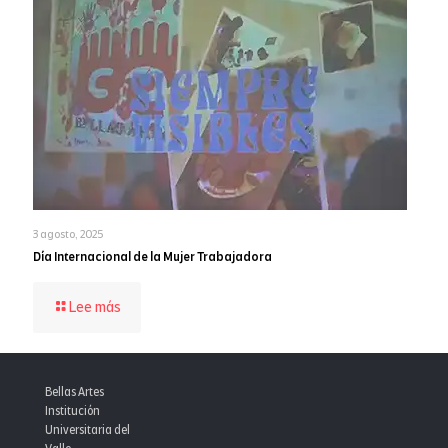
3 agosto, 2025
Día Internacional de la Mujer Trabajadora
-
Lee más
Día
Internacional
de
la
Bellas Artes
Mujer
Institución
Trabajadora
Universitaria del