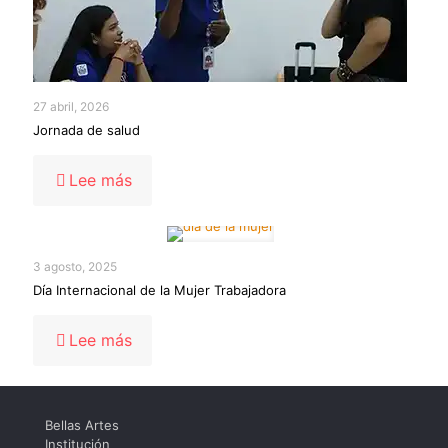
27 abril, 2026
Jornada de salud
-
Lee más
Jornada
de
salud
3 agosto, 2025
Día Internacional de la Mujer Trabajadora
-
Lee más
Día
Internacional
de
la
Bellas Artes
Mujer
Institución