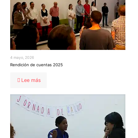
4 mayo, 2026
Rendición de cuentas 2025
-
Lee más
Rendición
de
cuentas
2025