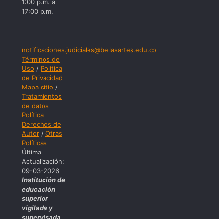
1:00 p.m. a
17:00 p.m.
notificaciones.judiciales@bellasartes.edu.co
Términos de
Uso
/
Política
de Privacidad
Mapa sitio
/
Tratamientos
de datos
Política
Derechos de
Autor
/
Otras
Políticas
Última
Actualización:
09-03-2026
Institución de
educación
superior
vigilada y
supervisada