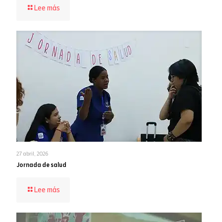
-
Lee más
Rendición
de
cuentas
2025
27 abril, 2026
Jornada de salud
-
Lee más
Jornada
de
salud