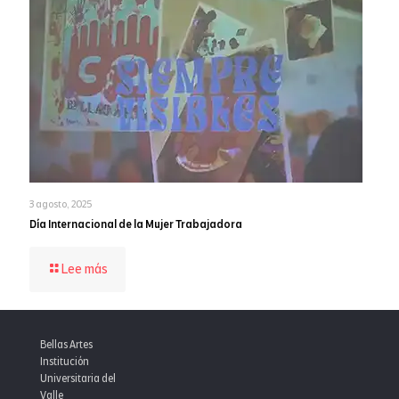
3 agosto, 2025
Día Internacional de la Mujer Trabajadora
-
Lee más
Día
Internacional
de
la
Bellas Artes
Mujer
Institución
Trabajadora
Universitaria del
Valle