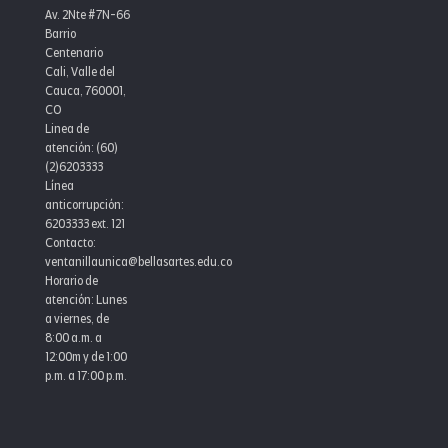
Av. 2Nte #7N-66
Barrio
Centenario
Cali, Valle del
Cauca, 760001,
CO
Linea de
atención: (60)
(2)6203333
Línea
anticorrupción:
6203333 ext. 121
Contacto:
ventanillaunica@bellasartes.edu.co
Horario de
atención: Lunes
a viernes, de
8:00 a.m. a
12:00m y de 1:00
p.m. a 17:00 p.m.