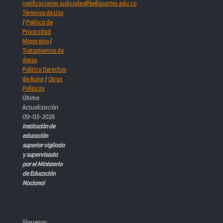
notificaciones.judiciales@bellasartes.edu.co
Términos de Uso
/
Política de
Privacidad
Mapa sitio
/
Tratamientos de
datos
Política Derechos
de Autor
/
Otras
Políticas
Última
Actualización:
09-03-2026
Institución de
educación
superior vigilada
y supervisada
por el Ministerio
de Educación
Nacional
Síguenos: