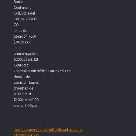
Barrio
Centenario
Cali, Valle del
Cauca, 760001,
CO
Linea de
atención: (60)
(2)6203333
Línea
anticorrupción:
6203333 ext. 121
Contacto:
ventanillaunica@bellasartes.edu.co
Horario de
atención: Lunes
a viernes, de
8:00 a.m. a
12:00m y de 1:00
p.m. a 17:00 p.m.
notificaciones.judiciales@bellasartes.edu.co
Términos de Uso