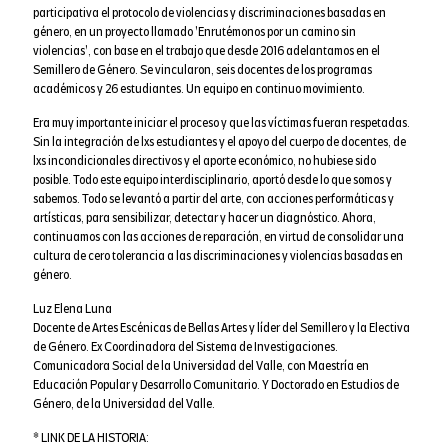
participativa el protocolo de violencias y discriminaciones basadas en
género, en un proyecto llamado 'Enrutémonos por un camino sin
violencias', con base en el trabajo que desde 2016 adelantamos en el
Semillero de Género. Se vincularon, seis docentes de los programas
académicos y 26 estudiantes. Un equipo en continuo movimiento.
Era muy importante iniciar el proceso y que las víctimas fueran respetadas.
Sin la integración de lxs estudiantes y el apoyo del cuerpo de docentes, de
lxs incondicionales directivos y el aporte económico, no hubiese sido
posible. Todo este equipo interdisciplinario, aportó desde lo que somos y
sabemos. Todo se levantó a partir del arte, con acciones performáticas y
artísticas, para sensibilizar, detectar y hacer un diagnóstico. Ahora,
continuamos con las acciones de reparación, en virtud de consolidar una
cultura de cero tolerancia a las discriminaciones y violencias basadas en
género.
Luz Elena Luna
Docente de Artes Escénicas de Bellas Artes y líder del Semillero y la Electiva
de Género. Ex Coordinadora del Sistema de Investigaciones.
Comunicadora Social de la Universidad del Valle, con Maestría en
Educación Popular y Desarrollo Comunitario. Y Doctorado en Estudios de
Género, de la Universidad del Valle.
* LINK DE LA HISTORIA: