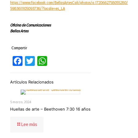
https://www.facebook.com/BellasArtesCali/photos/a.1720662758055280/
5983611105093736/?locale=es_LA
Oficina de Comunicaciones
Bellas Artes
Compartir
Facebook
Twitter
WhatsApp
Artículos Relacionados
5 marzo, 2024
Huellas de arte – Beethoven 7:30 16 años
-
Lee más
Huellas
de