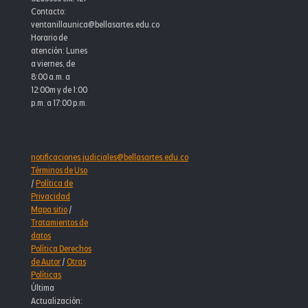
Contacto:
ventanillaunica@bellasartes.edu.co
Horario de
atención: Lunes
a viernes, de
8:00 a.m. a
12:00m y de 1:00
p.m. a 17:00 p.m.
notificaciones.judiciales@bellasartes.edu.co
Términos de Uso
/
Política de
Privacidad
Mapa sitio
/
Tratamientos de
datos
Política Derechos
de Autor
/
Otras
Políticas
Última
Actualización: