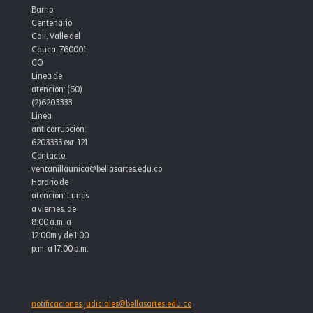
Barrio
Centenario
Cali, Valle del
Cauca, 760001,
CO
Linea de
atención: (60)
(2)6203333
Línea
anticorrupción:
6203333 ext. 121
Contacto:
ventanillaunica@bellasartes.edu.co
Horario de
atención: Lunes
a viernes, de
8:00 a.m. a
12:00m y de 1:00
p.m. a 17:00 p.m.
notificaciones.judiciales@bellasartes.edu.co