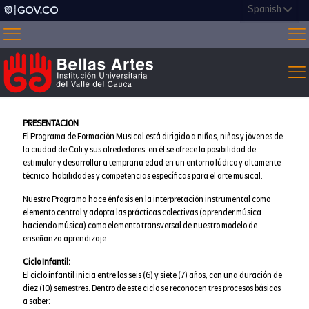
PRESENTACION
El Programa de Formación Musical está dirigido a niñas, niños y jóvenes de
la ciudad de Cali y sus alrededores; en él se ofrece la posibilidad de
estimular y desarrollar a temprana edad en un entorno lúdico y altamente
técnico, habilidades y competencias específicas para el arte musical.
Nuestro Programa hace énfasis en la interpretación instrumental como
elemento central y adopta las prácticas colectivas (aprender música
haciendo música) como elemento transversal de nuestro modelo de
enseñanza aprendizaje.
Ciclo Infantil:
El ciclo infantil inicia entre los seis (6) y siete (7) años, con una duración de
diez (10) semestres. Dentro de este ciclo se reconocen tres procesos básicos
a saber: