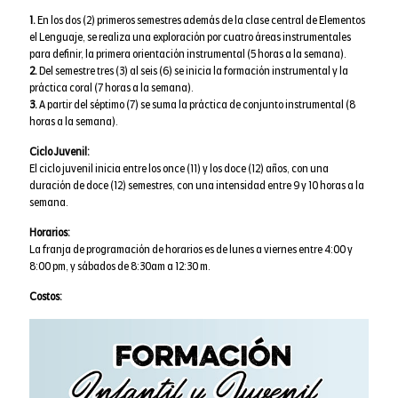
1.
En los dos (2) primeros semestres además de la clase central de Elementos
el Lenguaje, se realiza una exploración por cuatro áreas instrumentales
para definir, la primera orientación instrumental (5 horas a la semana).
2.
Del semestre tres (3) al seis (6) se inicia la formación instrumental y la
práctica coral (7 horas a la semana).
3.
A partir del séptimo (7) se suma la práctica de conjunto instrumental (8
horas a la semana).
Ciclo Juvenil:
El ciclo juvenil inicia entre los once (11) y los doce (12) años, con una
duración de doce (12) semestres, con una intensidad entre 9 y 10 horas a la
semana.
Horarios:
La franja de programación de horarios es de lunes a viernes entre 4:00 y
8:00 pm, y sábados de 8:30am a 12:30 m.
Costos: