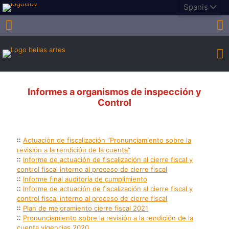
Informes a organismos de inspección y
Control
::
Actuación de fiscalización “Pronunciamiento sobre la
revisión a la rendición de la cuenta”
::
Informe de actuación de fiscalización al cierre fiscal y
control fiscal interno al proceso de cierre fiscal
::
Informe final auditoría de cumplimiento
::
Informe de actuación de fiscalización al cierre fiscal y
control fiscal interno al proceso de cierre fiscal
::
Plan de mejoramiento cierre fiscal 2021
::
Pronunciamiento sobre la revisión a la rendición de la
cuenta vigencias 2020