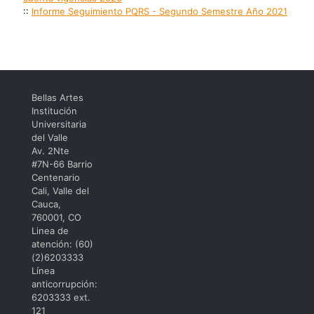
::
Informe Seguimiento PQRS - Segundo Semestre Año 2021
Bellas Artes
Institución
Universitaria
del Valle
Av. 2Nte
#7N-66 Barrio
Centenario
Cali, Valle del
Cauca,
760001, CO
Linea de
atención: (60)
(2)6203333
Línea
anticorrupción:
6203333 ext.
121