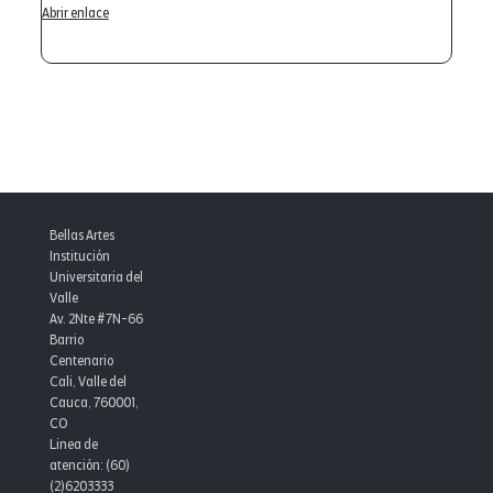
Abrir enlace
Bellas Artes
Institución
Universitaria del
Valle
Av. 2Nte #7N-66
Barrio
Centenario
Cali, Valle del
Cauca, 760001,
CO
Linea de
atención: (60)
(2)6203333