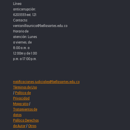
Línea
anticorrupción:
6203333 ext. 121
Contacto:
ventanillaunica@bellasartes.edu.co
Horario de
atención: Lunes
a viernes, de
8:00 a.m. a
12:00m y de 1:00
p.m. a 17:00 p.m.
notificaciones.judiciales@bellasartes.edu.co
Términos de Uso
/
Política de
Privacidad
Mapa sitio
/
Tratamientos de
datos
Política Derechos
de Autor
/
Otras