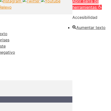
Abrir barra de
herramientas
Accesibilidad
Aumentar texto
exto
rises
ste
negativo