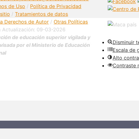
nos de Uso
/
Política de Privacidad
sitio
/
Tratamientos de datos
ica Derechos de Autor
/
Otras Políticas
a Actualización: 09-03-2026
ución de educación superior vigilada y
Disminuir t
visada por el Ministerio de Educación
Escala de g
nal
Alto contra
Contraste 