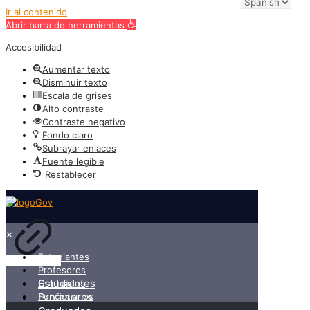
Ir al contenido
Abrir barra de herramientas
Accesibilidad
Aumentar texto
Disminuir texto
Escala de grises
Alto contraste
Contraste negativo
Fondo claro
Subrayar enlaces
Fuente legible
Restablecer
✕
Estudiantes
Profesores
Estudiantes
Graduados
Funcionarios
Profesores