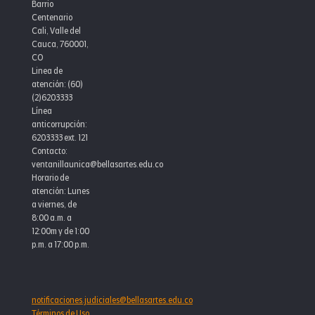
Barrio
Centenario
Cali, Valle del
Cauca, 760001,
CO
Linea de
atención: (60)
(2)6203333
Línea
anticorrupción:
6203333 ext. 121
Contacto:
ventanillaunica@bellasartes.edu.co
Horario de
atención: Lunes
a viernes, de
8:00 a.m. a
12:00m y de 1:00
p.m. a 17:00 p.m.
notificaciones.judiciales@bellasartes.edu.co
Términos de Uso