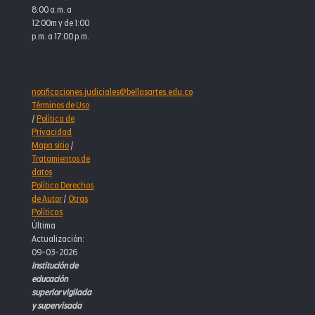
8:00 a.m. a
12:00m y de 1:00
p.m. a 17:00 p.m.
notificaciones.judiciales@bellasartes.edu.co
Términos de Uso
/
Política de
Privacidad
Mapa sitio
/
Tratamientos de
datos
Política Derechos
de Autor
/
Otras
Políticas
Última
Actualización:
09-03-2026
Institución de
educación
superior vigilada
y supervisada