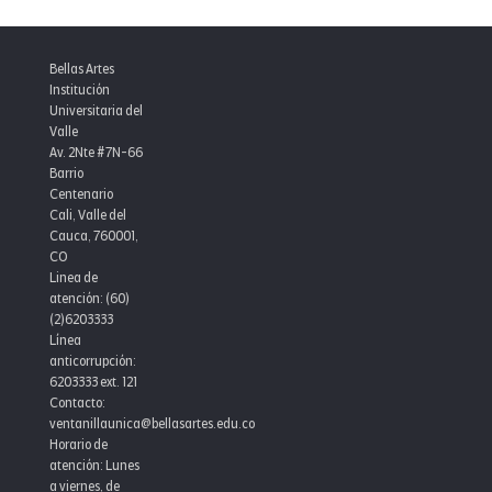
Bellas Artes
Institución
Universitaria del
Valle
Av. 2Nte #7N-66
Barrio
Centenario
Cali, Valle del
Cauca, 760001,
CO
Linea de
atención: (60)
(2)6203333
Línea
anticorrupción:
6203333 ext. 121
Contacto:
ventanillaunica@bellasartes.edu.co
Horario de
atención: Lunes
a viernes, de