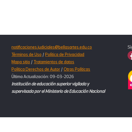
notificaciones.judiciales@bellasartes.edu.co
Sí
Términos de Uso
/
Política de Privacidad
Mapa sitio
/
Tratamientos de datos
Política Derechos de Autor
/
Otras Políticas
Última Actualización: 09-03-2026
Institución de educación superior vigilada y
supervisada por el Ministerio de Educación Nacional