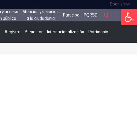
Abrir 
a y acceso
Atención y servicios
Participa
PQRSD
n pública
a la ciudadanía
s
Registro
Bienestar
Internacionalización
Patrimonio