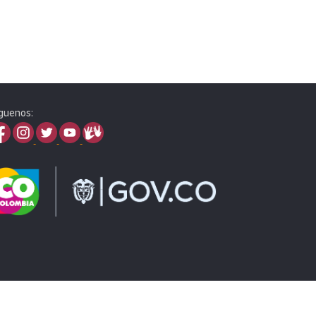
guenos: