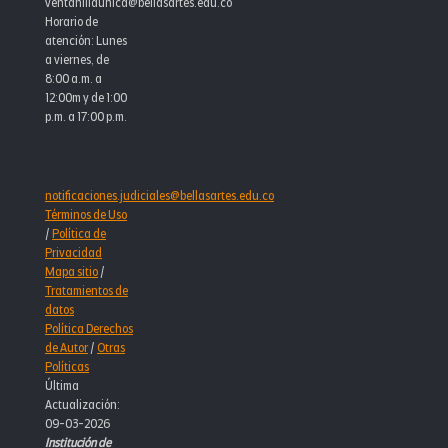
ventanillaunica@bellasartes.edu.co
Horario de
atención: Lunes
a viernes, de
8:00 a.m. a
12:00m y de 1:00
p.m. a 17:00 p.m.
notificaciones.judiciales@bellasartes.edu.co
Términos de Uso
/
Política de
Privacidad
Mapa sitio
/
Tratamientos de
datos
Política Derechos
de Autor
/
Otras
Políticas
Última
Actualización:
09-03-2026
Institución de