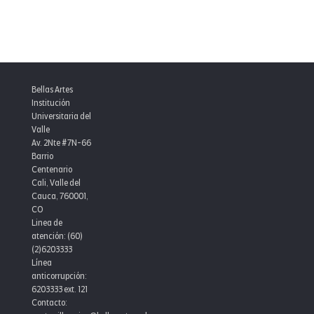
Bellas Artes
Institución
Universitaria del
Valle
Av. 2Nte #7N-66
Barrio
Centenario
Cali, Valle del
Cauca, 760001,
CO
Linea de
atención: (60)
(2)6203333
Línea
anticorrupción:
6203333 ext. 121
Contacto: