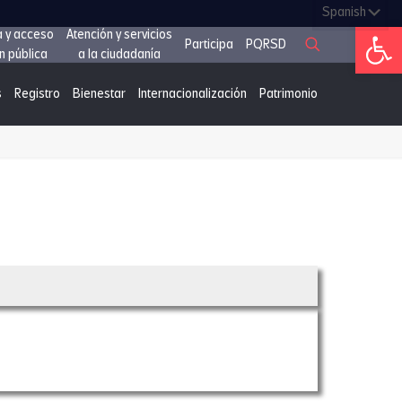
Abrir 
a y acceso
Atención y servicios
Participa
PQRSD
n pública
a la ciudadanía
s
Registro
Bienestar
Internacionalización
Patrimonio