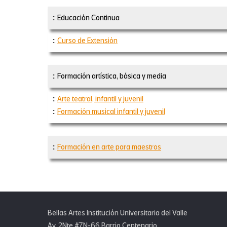
:: Educación Continua
::
Curso de Extensión
:: Formación artística, básica y media
::
Arte teatral, infantil y juvenil
::
Formación musical infantil y juvenil
::
Formación en arte para maestros
Bellas Artes Institución Universitaria del Valle
Av. 2Nte #7N-66 Barrio Centenario