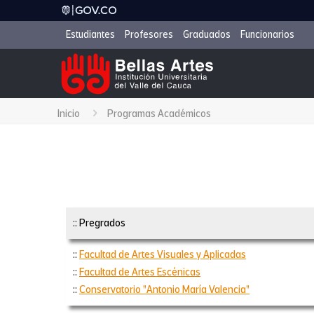
Estudiantes
Profesores
Graduados
Funcionarios
Inicio
Programas Académicos
:: Pregrados
::
Facultad de Artes Visuales y Aplicadas
::
Facultad de Artes Escénicas
::
Conservatorio "Antonio María Valencia"