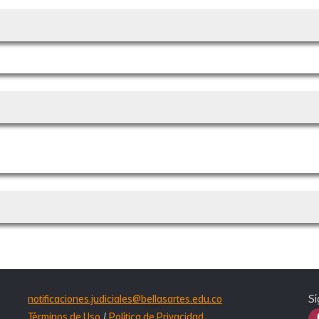
notificaciones.judiciales@bellasartes.edu.co
Sí
Términos de Uso
/
Política de Privacidad