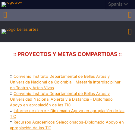
:: PROYECTOS Y METAS COMPARTIDAS ::
::
Convenio Instituto Departamental de Bellas Artes y
Universida Nacional de Colombia - Maestría Interdisciplinar
en Teatro y Artes Vivas
::
Convenio Instituto Departamental de Bellas Artes y
Universidad Nacional Abierta y a Distancia - Diplomado
Apoyo en apropiación de las TIC
::
Informe de cierre - Diplomado Apoyo en apropiación de las
TIC
::
Recursos Académicos Seleccionados-Diplomado Apoyo en
apropiación de las TIC