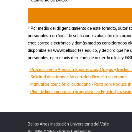
Tratamiento de Datos.
* Por medio del diligenciamiento de este formato, autorizo 
personales, con fines de selección, evaluación e incorpor
chat, correo electrónico y demás medios considerados elec
disponible en www.bellasartes.edu.co, y declaro que he si
personales, ejercer mis derechos de acuerdo a la ley 1581
::
Procedimiento Atención Sugerencias, Quejas y Reclam
::
Solicitud de información con identificación reservada
::
Manual de atención al ciudadano - Ruta para traducir in
::
Plan de Implementación progresiva en Equidad, Inclusió
Bellas Artes Institución Universitaria del Valle
Av. 2Nte #7N-66 Barrio Centenario