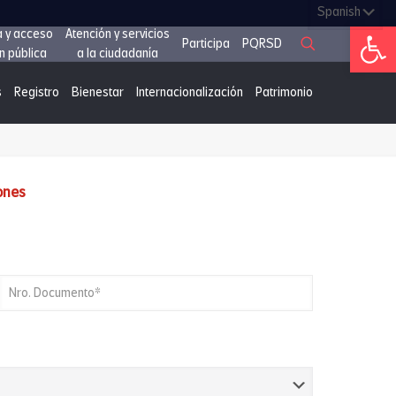
Abrir 
a y acceso
Atención y servicios
Participa
PQRSD
n pública
a la ciudadanía
s
Registro
Bienestar
Internacionalización
Patrimonio
ones