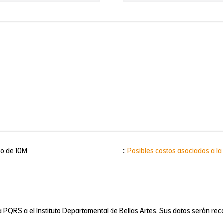
mo de 10M
::
Posibles costos asociados a la
 la PQRS a el Instituto Departamental de Bellas Artes. Sus datos serán re