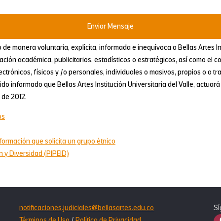
de manera voluntaria, explícita, informada e inequívoca a Bellas Artes Inst
ación académica, publicitarios, estadísticos o estratégicos, así como el c
trónicos, físicos y /o personales, individuales o masivos, propios o a tr
do informado que Bellas Artes Institución Universitaria del Valle, actua
 de 2012.
os
formación que solicita un grupo étnico
n y Diversidad (PIPEID)
notificaciones.judiciales@bellasartes.edu.co
Sí
Términos de Uso
/
Política de Privacidad