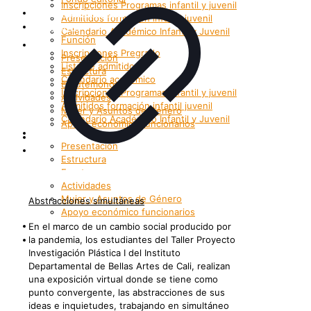
Inscripciones Programas infantil y juvenil
Grupos Artísticos
Admitidos formación infantil juvenil
Registro
Calendario Académico Infantil y Juvenil
Función
Bienestar
Inscripciones Pregrado
Presentación
Lista de admitidos
Estructura
Calendario académico
Enrutemonos
Inscripciones Programas infantil y juvenil
Actividades
Admitidos formación infantil juvenil
Mujer y Asuntos de Género
Calendario Académico Infantil y Juvenil
Apoyo económico funcionarios
Bienestar
Internacionalización
Presentación
Patrimonio
Estructura
Enrutemonos
Actividades
Mujer y Asuntos de Género
Abstracciones simultáneas
Apoyo económico funcionarios
Internacionalización
En el marco de un cambio social producido por
Patrimonio
la pandemia, los estudiantes del Taller Proyecto
Investigación Plástica I del Instituto
Departamental de Bellas Artes de Cali, realizan
una exposición virtual donde se tiene como
punto convergente, las abstracciones de sus
ideas e inquietudes, trabajando en simultáneo