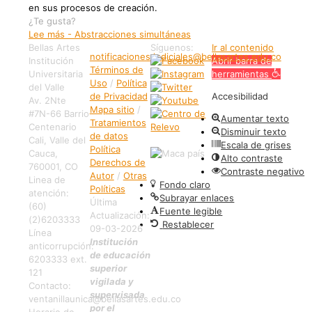
en sus procesos de creación.
¿Te gusta?
Lee más
- Abstracciones simultáneas
Bellas Artes
Síguenos:
Ir al contenido
notificaciones.judiciales@bellasartes.edu.co
Institución
Abrir barra de
Términos de
Universitaria
herramientas
Uso
/
Política
del Valle
de Privacidad
Accesibilidad
Av. 2Nte
Mapa sitio
/
#7N-66 Barrio
Aumentar texto
Tratamientos
Centenario
Disminuir texto
de datos
Cali, Valle del
Escala de grises
Política
Cauca,
Alto contraste
Derechos de
760001, CO
Contraste negativo
Autor
/
Otras
Linea de
Fondo claro
Políticas
atención:
Subrayar enlaces
Última
(60)
Fuente legible
Actualización:
(2)6203333
Restablecer
09-03-2026
Línea
Institución
anticorrupción:
de educación
6203333 ext.
superior
121
vigilada y
Contacto:
supervisada
ventanillaunica@bellasartes.edu.co
por el
Horario de