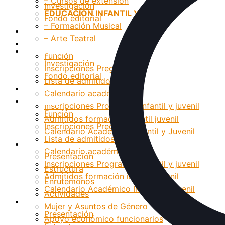
– Cursos de extensión
Investigación
EDUCACIÓN INFANTIL Y JUVENIL
Fondo editorial
– Formación Musical
Grupos Artísticos
– Arte Teatral
Registro
Investigación
Función
Investigación
Inscripciones Pregrado
Fondo editorial
Lista de admitidos
Grupos Artísticos
Calendario académico
Registro
Inscripciones Programas infantil y juvenil
Función
Admitidos formación infantil juvenil
Inscripciones Pregrado
Calendario Académico Infantil y Juvenil
Lista de admitidos
Bienestar
Calendario académico
Presentación
Inscripciones Programas infantil y juvenil
Estructura
Admitidos formación infantil juvenil
Enrutemonos
Calendario Académico Infantil y Juvenil
Actividades
Bienestar
Mujer y Asuntos de Género
Presentación
Apoyo económico funcionarios