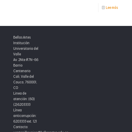
-
Lee más
Agendart
febrero
Bellas Artes
Institución
Universitaria del
Valle
Av. 2Nte #7N-66
Barrio
Centenario
Cali, Valle del
Cauca, 760001,
CO
Linea de
atención: (60)
(2)6203333
Línea
anticorrupción:
6203333 ext. 121
Contacto: