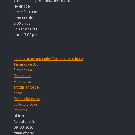
ventanillaunica@bellasartes.edu.co
Horario de
atención: Lunes
a viernes, de
8:00 a.m. a
12:00m y de 1:00
p.m. a 17:00 p.m.
notificaciones.judiciales@bellasartes.edu.co
Términos de Uso
/
Política de
Privacidad
Mapa sitio
/
Tratamientos de
datos
Política Derechos
de Autor
/
Otras
Políticas
Última
Actualización:
09-03-2026
Institución de