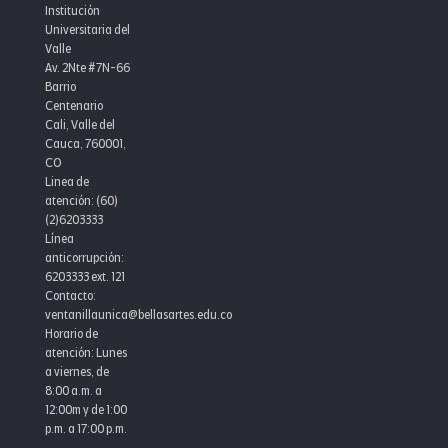
de
Institución
Universitaria del
piano
Valle
Av. 2Nte #7N-66
Barrio
Centenario
Cali, Valle del
Cauca, 760001,
CO
Linea de
atención: (60)
(2)6203333
Línea
anticorrupción:
6203333 ext. 121
Contacto:
ventanillaunica@bellasartes.edu.co
Horario de
atención: Lunes
a viernes, de
8:00 a.m. a
12:00m y de 1:00
p.m. a 17:00 p.m.