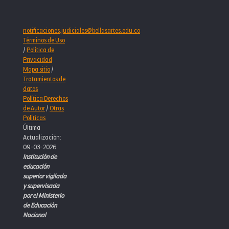
notificaciones.judiciales@bellasartes.edu.co
Términos de Uso
/
Política de
Privacidad
Mapa sitio
/
Tratamientos de
datos
Política Derechos
de Autor
/
Otras
Políticas
Última
Actualización:
09-03-2026
Institución de
educación
superior vigilada
y supervisada
por el Ministerio
de Educación
Nacional