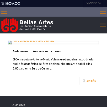
Audición académica área de piano
El Conservatorio Antonio María Valencia extiende la invitación a la
audición académica del área de piano, el martes 26 de abril, a las
6:00 p.m., en la Sala de Cámara.
-
Lee más
Audición
académi
área
Bellas Artes