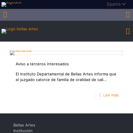
Aviso a terceros interesados
El Instituto Departamental de Bellas Artes informa que
el juzgado catorce de familia de oralidad de cali...
-
Lee más
Aviso
a
tercero
Bellas Artes
interes
Institución