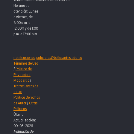
ventanillaunica@bellasartes.edu.co
Horario de
atención: Lunes
a viernes, de
8:00 a.m. a
12:00m y de 1:00
p.m. a 17:00 p.m.
notificaciones.judiciales@bellasartes.edu.co
Términos de Uso
/
Política de
Privacidad
Mapa sitio
/
Tratamientos de
datos
Política Derechos
de Autor
/
Otras
Políticas
Última
Actualización:
09-03-2026
Institución de