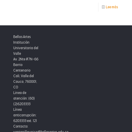
-
Lee más
Beethove
7.30:
Recital
Bellas Artes
de
Institución
Universitaria del
Piano
Valle
Av. 2Nte #7N-66
Barrio
Centenario
Cali, Valle del
Cauca, 760001,
CO
Linea de
atención: (60)
(2)6203333
Línea
anticorrupción:
6203333 ext. 121
Contacto: