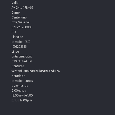
Maestros
Valle
Av. 2Nte #7N-66
Barrio
Centenario
Cali, Valle del
Cauca, 760001,
CO
Linea de
atención: (60)
(2)6203333
Línea
anticorrupción:
6203333 ext. 121
Contacto:
ventanillaunica@bellasartes.edu.co
Horario de
atención: Lunes
a viernes, de
8:00 a.m. a
12:00m y de 1:00
p.m. a 17:00 p.m.