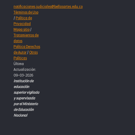
notificaciones.judiciales@bellasartes.edu.co
Términos de Uso
/
Política de
Privacidad
Mapa sitio
/
Tratamientos de
datos
Política Derechos
de Autor
/
Otras
Políticas
Última
Actualización:
09-03-2026
Institución de
educación
superior vigilada
y supervisada
por el Ministerio
de Educación
Nacional