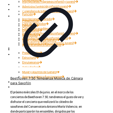
Inscripciones Programas infantil y juvenil
Grupos Artísticos
Admitidos formación infantil juvenil
Registro
Calendario Académico Infantil y Juvenil
Función
Bienestar
Inscripciones Pregrado
Presentación
Lista de admitidos
Estructura
Calendario académico
Enrutemonos
Inscripciones Programas infantil y juvenil
Actividades
Admitidos formación infantil juvenil
Mujer y Asuntos de Género
Calendario Académico Infantil y Juvenil
Apoyo económico funcionarios
Bienestar
Internacionalización
Presentación
Patrimonio
Estructura
Enrutemonos
Actividades
Mujer y Asuntos de Género
Apoyo económico funcionarios
Beethoven 7:30 Templanza Música de Cámara
Internacionalización
para Saxofón
Patrimonio
El próximo miércoles 01 de junio, en el marco de los
conciertos de Beethoven 7:30, tendremos el gusto de ver y
disfrutar el concierto que realizará la cátedra de
saxofones del Conservatorio Antonio María Valencia, en
donde participarán los ensambles, dirigidos por los