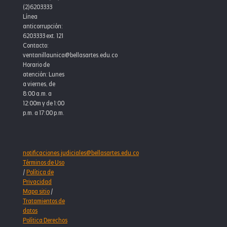
(2)6203333
Línea
anticorrupción:
6203333 ext. 121
Contacto:
ventanillaunica@bellasartes.edu.co
Horario de
atención: Lunes
a viernes, de
8:00 a.m. a
12:00m y de 1:00
p.m. a 17:00 p.m.
notificaciones.judiciales@bellasartes.edu.co
Términos de Uso
/
Política de
Privacidad
Mapa sitio
/
Tratamientos de
datos
Política Derechos