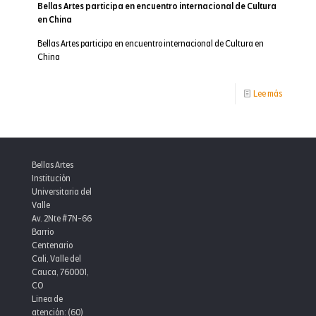
Bellas Artes participa en encuentro internacional de Cultura
en China
Bellas Artes participa en encuentro internacional de Cultura en
China
-
Lee más
Bellas
Artes
participa
Bellas Artes
en
Institución
Universitaria del
encuentr
Valle
Av. 2Nte #7N-66
internaci
Barrio
de
Centenario
Cali, Valle del
Cultura
Cauca, 760001,
en
CO
Linea de
China
atención: (60)