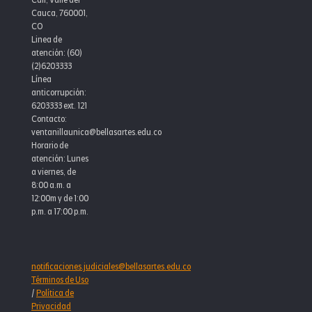
Cauca, 760001,
CO
Linea de
atención: (60)
(2)6203333
Línea
anticorrupción:
6203333 ext. 121
Contacto:
ventanillaunica@bellasartes.edu.co
Horario de
atención: Lunes
a viernes, de
8:00 a.m. a
12:00m y de 1:00
p.m. a 17:00 p.m.
notificaciones.judiciales@bellasartes.edu.co
Términos de Uso
/
Política de
Privacidad