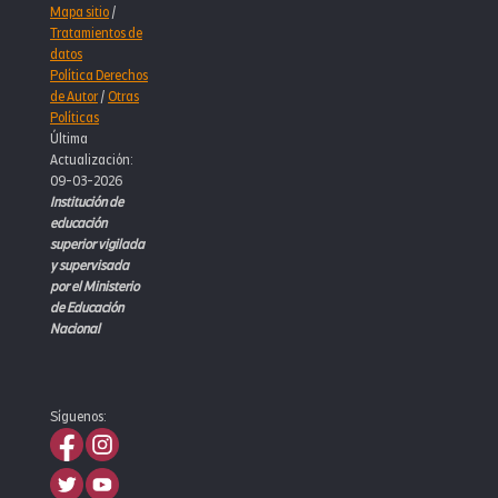
Mapa sitio
/
Tratamientos de
datos
Política Derechos
de Autor
/
Otras
Políticas
Última
Actualización:
09-03-2026
Institución de
educación
superior vigilada
y supervisada
por el Ministerio
de Educación
Nacional
Síguenos: