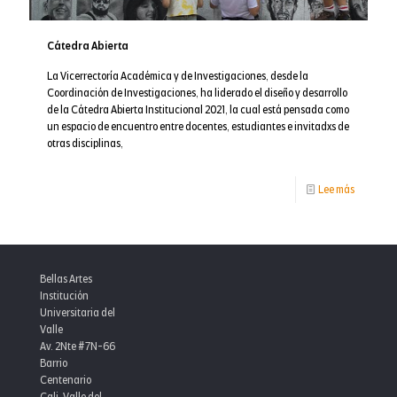
Cátedra Abierta
La Vicerrectoría Académica y de Investigaciones, desde la
Coordinación de Investigaciones, ha liderado el diseño y desarrollo
de la Cátedra Abierta Institucional 2021, la cual está pensada como
un espacio de encuentro entre docentes, estudiantes e invitadxs de
otras disciplinas,
-
Lee más
Cátedra
Abierta
Bellas Artes
Institución
Universitaria del
Valle
Av. 2Nte #7N-66
Barrio
Centenario
Cali, Valle del