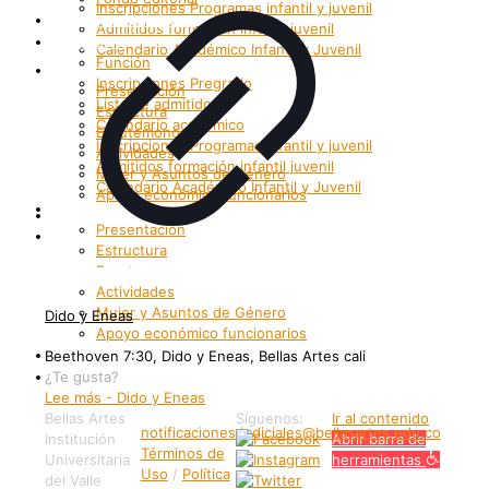
Inscripciones Programas infantil y juvenil
Grupos Artísticos
Admitidos formación infantil juvenil
Registro
Calendario Académico Infantil y Juvenil
Función
Bienestar
Inscripciones Pregrado
Presentación
Lista de admitidos
Estructura
Calendario académico
Enrutemonos
Inscripciones Programas infantil y juvenil
Actividades
Admitidos formación infantil juvenil
Mujer y Asuntos de Género
Calendario Académico Infantil y Juvenil
Apoyo económico funcionarios
Bienestar
Internacionalización
Presentación
Patrimonio
Estructura
Enrutemonos
Actividades
Mujer y Asuntos de Género
Dido y Eneas
Apoyo económico funcionarios
Internacionalización
Beethoven 7:30, Dido y Eneas, Bellas Artes cali
Patrimonio
¿Te gusta?
Lee más
- Dido y Eneas
Bellas Artes
Síguenos:
Ir al contenido
notificaciones.judiciales@bellasartes.edu.co
Institución
Abrir barra de
Términos de
Universitaria
herramientas
Uso
/
Política
del Valle