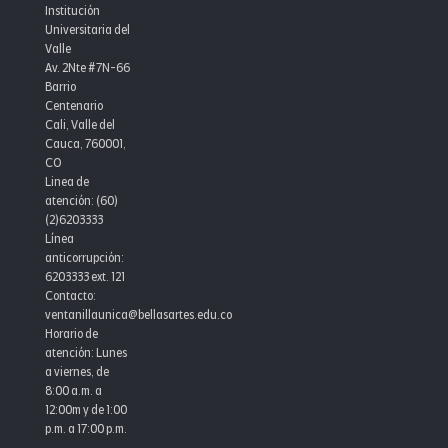
a
Institución
Universitaria del
Rector
Valle
Av. 2Nte #7N-66
Bellas
Barrio
Artes
Centenario
Cali, Valle del
2021-
Cauca, 760001,
2024
CO
Linea de
atención: (60)
(2)6203333
Línea
anticorrupción:
6203333 ext. 121
Contacto:
ventanillaunica@bellasartes.edu.co
Horario de
atención: Lunes
a viernes, de
8:00 a.m. a
12:00m y de 1:00
p.m. a 17:00 p.m.