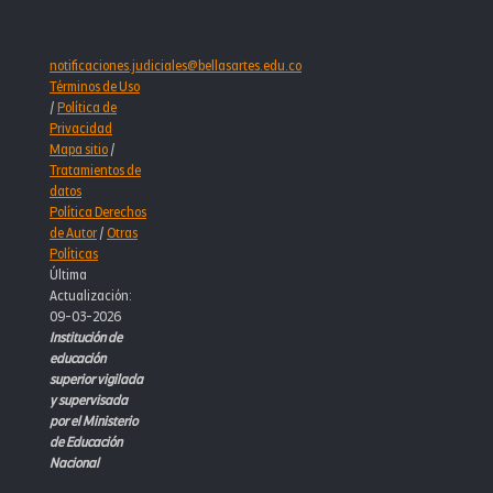
notificaciones.judiciales@bellasartes.edu.co
Términos de Uso
/
Política de
Privacidad
Mapa sitio
/
Tratamientos de
datos
Política Derechos
de Autor
/
Otras
Políticas
Última
Actualización:
09-03-2026
Institución de
educación
superior vigilada
y supervisada
por el Ministerio
de Educación
Nacional